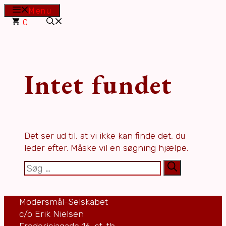
Hop
Menu
til
0
indhold
Intet fundet
Det ser ud til, at vi ikke kan finde det, du
leder efter. Måske vil en søgning hjælpe.
Søg
efter:
Modersmål-Selskabet
c/o Erik Nielsen
Fredericiagade 16, st. th