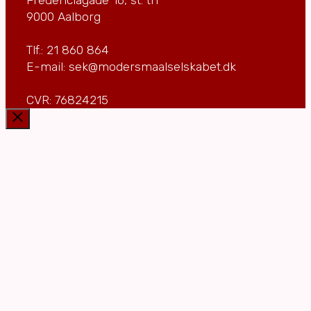
9000 Aalborg
Tlf.: 21 860 864
E-mail: sek@modersmaalselskabet.dk
CVR: 76824215
Luk