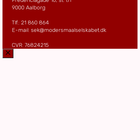
9000 Aalborg
Tlf.: 21 860 864
E-mail: sek@modersmaalselskabet.dk
CVR: 76824215
Luk