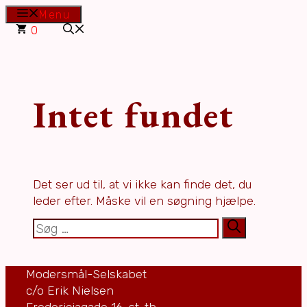
Hop
Menu
til
0
indhold
Intet fundet
Det ser ud til, at vi ikke kan finde det, du
leder efter. Måske vil en søgning hjælpe.
Søg
efter:
Modersmål-Selskabet
c/o Erik Nielsen
Fredericiagade 16, st. th