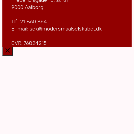
9000 Aalborg
Tlf.: 21 860 864
E-mail: sek@modersmaalselskabet.dk
CVR: 76824215
Luk