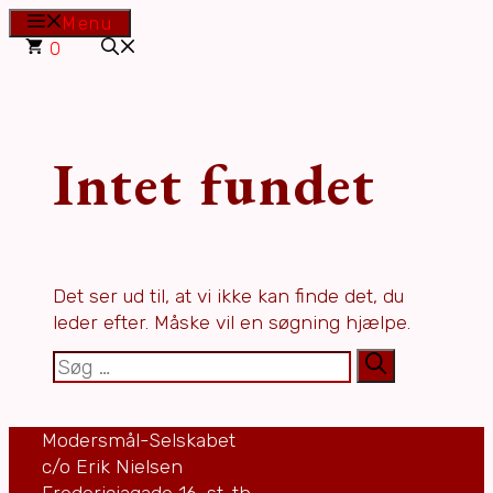
Hop
Menu
til
0
indhold
Intet fundet
Det ser ud til, at vi ikke kan finde det, du
leder efter. Måske vil en søgning hjælpe.
Søg
efter:
Modersmål-Selskabet
c/o Erik Nielsen
Fredericiagade 16, st. th