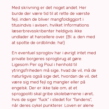
Med skrivning er det noget andet. Her
burde der være tid til at rette de værste
fejl, inden de bliver mangfoldiggjort i
titusindvis i avisen, hvilket Informations
læserbrevsskribenter heldigvis ikke
undlader at harcellere over. (Bl. a. den med
at spotte de ordblinde; ha!)
En eventuel sproglov har i øvrigt intet med
private borgeres sprogbrug at gøre.
Ligesom Per og Poul i henhold til
ytringsfriheden må sige, hvad de vil, må de
naturligvis også sige det, hvordan de vil, det
være sig med fejl og mangler eller på
engelsk. Der er ikke tale om, at et
sprogpoliti skal gribe skolebørnene i øret,
hvis de siger “fuck” i stedet for “fandens”,
når deres cykel punkterer. Loven er alene