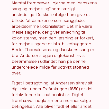
Marstal fremhæver linjerne med “danskens
sang og mejselslag” som særligt
anstødelige. De skulle ifølge ham give et
billede “af danskerne som sangglade,
arbejdsomme kolonialister”. Det må være
mejselslagene, der giver anledning til
kolonisterne, men den læsning er forkert,
for mejselslagene er bl.a. billedhuggeren
Bertel Thorvaldsens, og danskens sang er
bl.a. Andersens egen digtekunst, hvis
berømmelse i udlandet han på denne
underdrejede måde får udtrykt stolthed
over.
Taget i betragtning, at Andersen skrev sit
digt midt under Treårskrigen (1850) er det
forbløffende lidt nationalistisk. Digtet
fremhæver nogle almene menneskelige
betingelser: Alle bliver født et eller andet