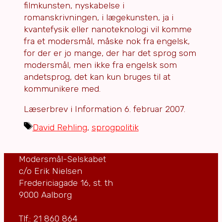
filmkunsten, nyskabelse i
romanskrivningen, i lægekunsten, ja i
kvantefysik eller nanoteknologi vil komme
fra et modersmål, måske nok fra engelsk,
for der er jo mange, der har det sprog som
modersmål, men ikke fra engelsk som
andetsprog, det kan kun bruges til at
kommunikere med.
Læserbrev i Information 6. februar 2007.
Tags
David Rehling
,
sprogpolitik
Modersmål-Selskabet
c/o Erik Nielsen
Fredericiagade 16, st. th
9000 Aalborg
Tlf.: 21 860 864