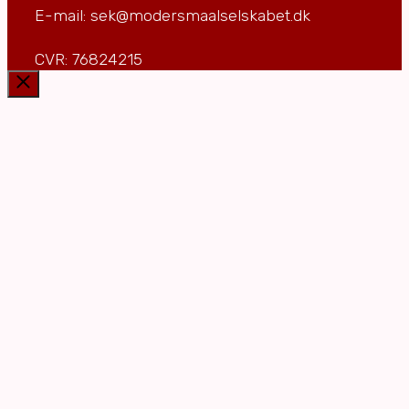
E-mail: sek@modersmaalselskabet.dk
CVR: 76824215
Luk