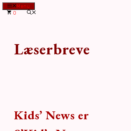
Hop
Menu
til
0
indhold
Læserbreve
Kids’ News er