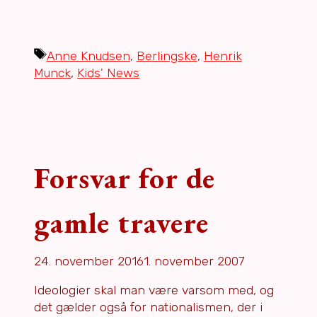
Tags
Anne Knudsen
,
Berlingske
,
Henrik
Munck
,
Kids' News
Forsvar for de
gamle travere
24. november 2016
1. november 2007
Ideologier skal man være varsom med, og
det gælder også for nationalismen, der i