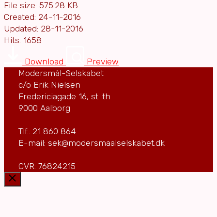
File size: 575.28 KB
Created: 24-11-2016
Updated: 28-11-2016
Hits: 1658
Download
Preview
Modersmål-Selskabet
c/o Erik Nielsen
Fredericiagade 16, st. th
9000 Aalborg
Tlf.: 21 860 864
E-mail: sek@modersmaalselskabet.dk
CVR: 76824215
Luk