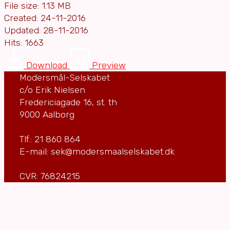
File size: 1.13 MB
Created: 24-11-2016
Updated: 28-11-2016
Hits: 1663
Download
Preview
Modersmål-Selskabet
c/o Erik Nielsen
Fredericiagade 16, st. th
9000 Aalborg
Tlf.: 21 860 864
E-mail: sek@modersmaalselskabet.dk
CVR: 76824215