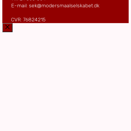
E-mail: sek@modersmaalselskabet.dk
CVR: 76824215
Luk