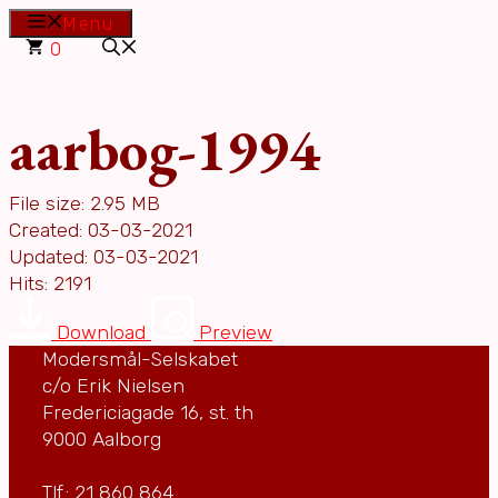
Hop
Menu
til
0
indhold
aarbog-1994
File size: 2.95 MB
Created: 03-03-2021
Updated: 03-03-2021
Hits: 2191
Download
Preview
Modersmål-Selskabet
c/o Erik Nielsen
Fredericiagade 16, st. th
9000 Aalborg
Tlf.: 21 860 864