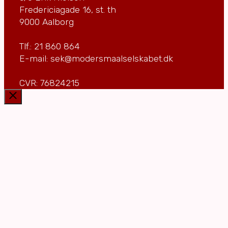
Fredericiagade 16, st. th
9000 Aalborg
Tlf.: 21 860 864
E-mail: sek@modersmaalselskabet.dk
CVR: 76824215
Luk