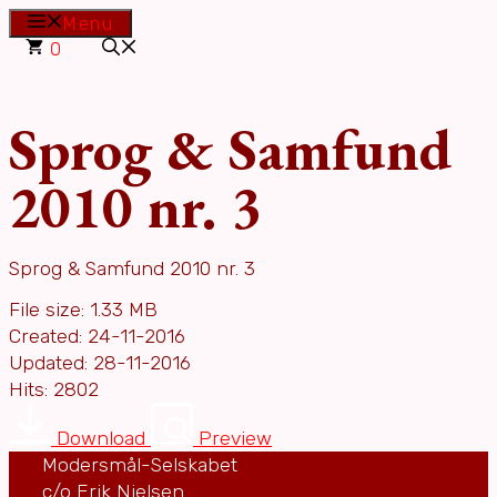
Hop
Menu
til
0
indhold
Sprog & Samfund
2010 nr. 3
Sprog & Samfund 2010 nr. 3
File size: 1.33 MB
Created: 24-11-2016
Updated: 28-11-2016
Hits: 2802
Download
Preview
Modersmål-Selskabet
c/o Erik Nielsen