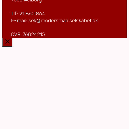
Tlf.: 21 860 864
E-mail: sek@modersmaalselskabet.dk
CVR: 76824215
Luk