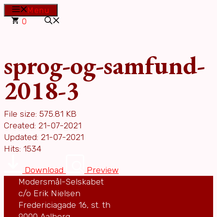
Hop
Menu
til
0
indhold
sprog-og-samfund-
2018-3
File size: 575.81 KB
Created: 21-07-2021
Updated: 21-07-2021
Hits: 1534
Download
Preview
Modersmål-Selskabet
c/o Erik Nielsen
Fredericiagade 16, st. th
9000 Aalborg