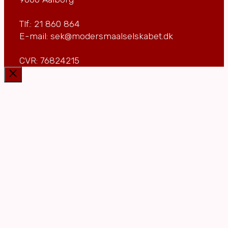
Tlf.: 21 860 864
E-mail: sek@modersmaalselskabet.dk
CVR: 76824215
Luk