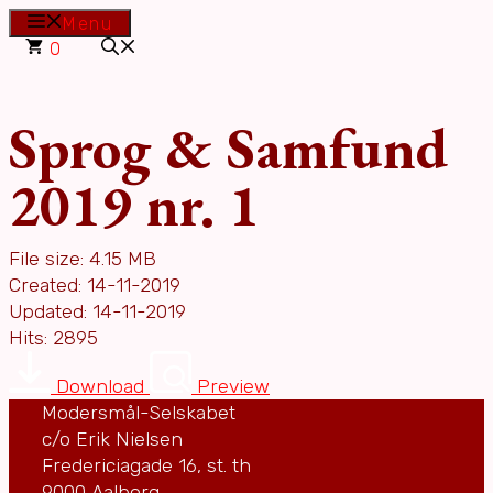
Hop
Menu
til
0
indhold
Sprog & Samfund
2019 nr. 1
File size: 4.15 MB
Created: 14-11-2019
Updated: 14-11-2019
Hits: 2895
Download
Preview
Modersmål-Selskabet
c/o Erik Nielsen
Fredericiagade 16, st. th
9000 Aalborg