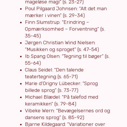
mageløse magi” (s. 23-27)
Poul Pilgaard Johnsen: “Alt det man
mærker i vinen” (s. 29-34)
Finn Slumstrup: “Erindring –
Opmærksomhed – Forventning” (s.
35-45)
Jørgen Christian Wind Nielsen:
“Musikken og sproget” (s. 47-54)
Ib Spang Olsen: “Tegning til bøger” (s.
55-64)
Claus Seidel: “Den talende
teatertegning (s. 65-71)
Marie d’Origny Lübecker: “Sprog
billede sprog” (s. 73-77)
Michael Blædel: “På talefod med
keramikken” (s. 79-84)
Vibeke Wern: “Bevægelsernes ord og
dansens sprog” (s. 85-92)
Bjarne Kildegaard: “Variationer over