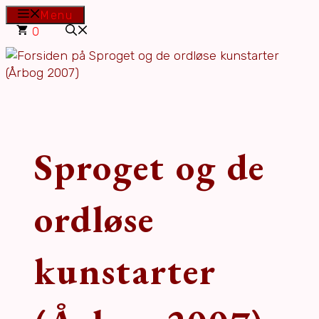
Hop
Menu
til
0
indhold
Sproget og de
ordløse
kunstarter