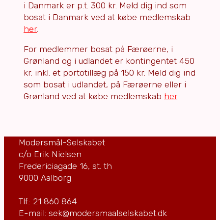
i Danmark er p.t. 300 kr. Meld dig ind som
bosat i Danmark ved at købe medlemskab
her
.
For medlemmer bosat på Færøerne, i
Grønland og i udlandet er kontingentet 450
kr. inkl. et portotillæg på 150 kr. Meld dig ind
som bosat i udlandet, på Færøerne eller i
Grønland ved at købe medlemskab
her
.
Modersmål-Selskabet
c/o Erik Nielsen
Fredericiagade 16, st. th
9000 Aalborg
Tlf.: 21 860 864
E-mail: sek@modersmaalselskabet.dk