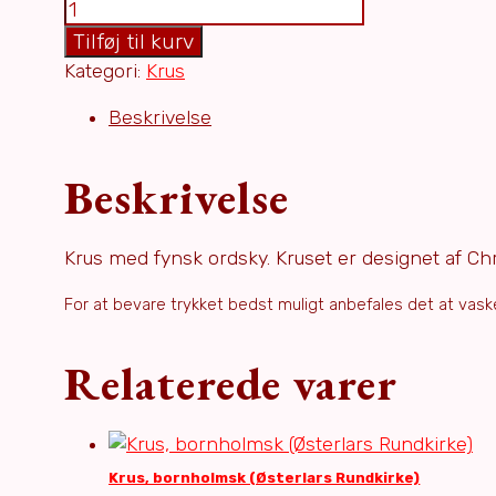
Krus,
fynsk
Tilføj til kurv
(Sprogense)
Kategori:
Krus
antal
Beskrivelse
Beskrivelse
Krus med fynsk ordsky. Kruset er designet af Chr
For at bevare trykket bedst muligt anbefales det at vask
Relaterede varer
Krus, bornholmsk (Østerlars Rundkirke)