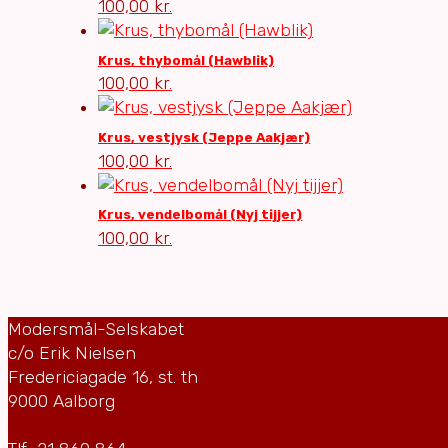
100,00
kr.
Krus, thybomål (Hawblik)
100,00
kr.
Krus, vestjysk (Jeppe Aakjær)
100,00
kr.
Krus, vendelbomål (Nyj tijjer)
100,00
kr.
Modersmål-Selskabet
c/o Erik Nielsen
Fredericiagade 16, st. th
9000 Aalborg