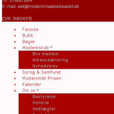
Tlf.: 21 860 864
E-mail: sek@modersmaalselskabet.dk
CVR: 76824215
Forside
Butik
Bøger
Medlemskab
Bliv medlem
Adresseændring
Nyhedsbrev
Sprog & Samfund
Modersmål-Prisen
Kalender
Om os
Bestyrelse
Historie
Vedtægter