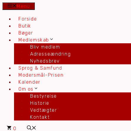
Hop
Menu
til
Forside
indhold
Butik
Bøger
Medlemskab
Bliv medlem
Adresseændring
Nyhedsbrev
Sprog & Samfund
Modersmål-Prisen
Kalender
Om os
Bestyrelse
Historie
Vedtægter
Kontakt
0