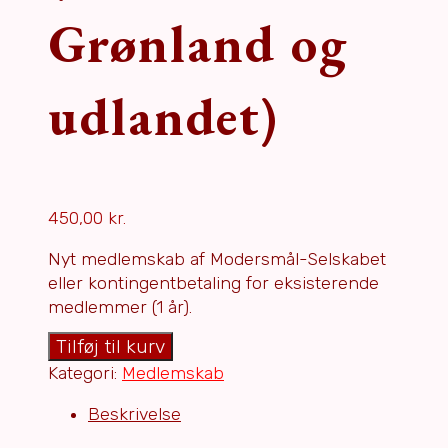
Grønland og
udlandet)
450,00
kr.
Nyt medlemskab af Modersmål-Selskabet
eller kontingentbetaling for eksisterende
medlemmer (1 år).
Medlemskab
Tilføj til kurv
2026
Kategori:
Medlemskab
(Færøerne,
Beskrivelse
Grønland
og