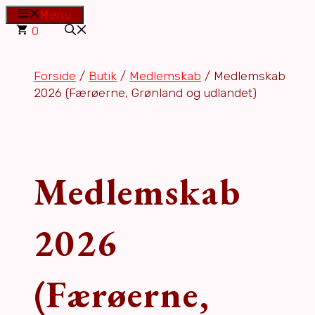
Hop
Menu
til
0
indhold
Forside
/
Butik
/
Medlemskab
/ Medlemskab
2026 (Færøerne, Grønland og udlandet)
Medlemskab
2026
(Færøerne,