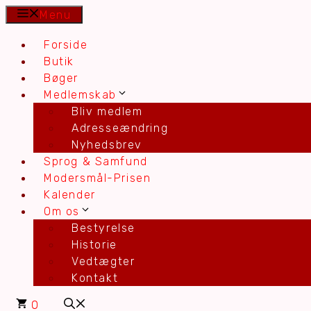
Hop
Menu
til
Forside
indhold
Butik
Bøger
Medlemskab
Bliv medlem
Adresseændring
Nyhedsbrev
Sprog & Samfund
Modersmål-Prisen
Kalender
Om os
Bestyrelse
Historie
Vedtægter
Kontakt
0