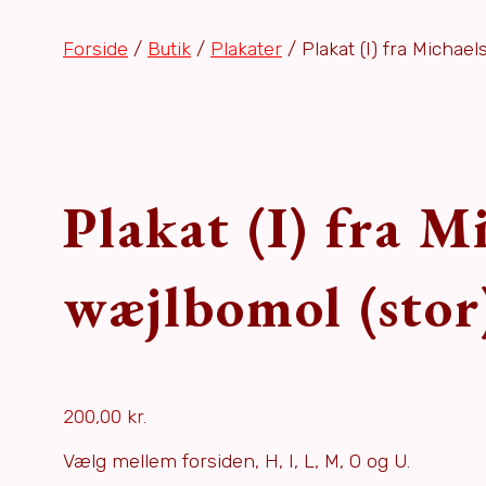
Forside
/
Butik
/
Plakater
/ Plakat (I) fra Michae
Plakat (I) fra 
wæjlbomol (stor
200,00
kr.
Vælg mellem forsiden, H, I, L, M, O og U.