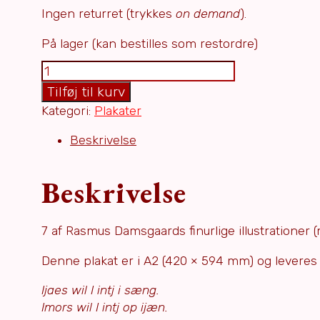
Ingen returret (trykkes
on demand
).
På lager (kan bestilles som restordre)
Plakat
(I)
Tilføj til kurv
fra
Kategori:
Plakater
Michaels
ABC
Beskrivelse
på
wæjlbomol
Beskrivelse
(stor)
antal
7 af Rasmus Damsgaards finurlige illustrationer
Denne plakat er i A2 (420 × 594 mm) og leveres i
Ijaes wil I intj i sæng.
Imors wil I intj op ijæn.