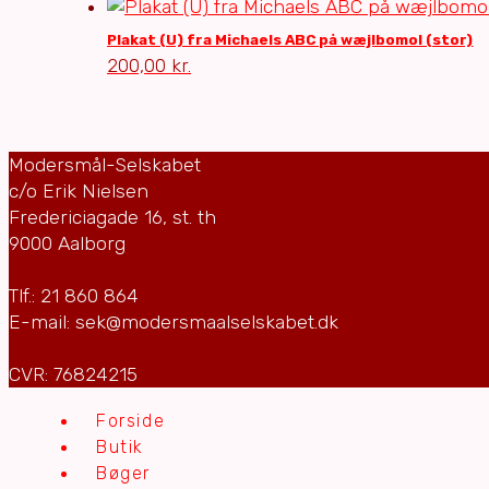
Plakat (U) fra Michaels ABC på wæjlbomol (stor)
200,00
kr.
Modersmål-Selskabet
c/o Erik Nielsen
Fredericiagade 16, st. th
9000 Aalborg
Tlf.: 21 860 864
E-mail: sek@modersmaalselskabet.dk
CVR: 76824215
Forside
Butik
Bøger