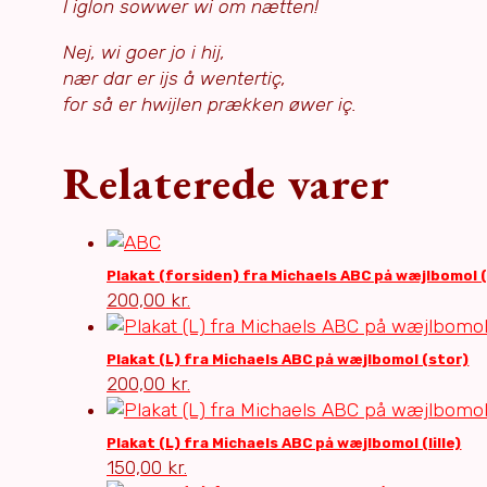
I iglon sowwer wi om nætten!
Nej, wi goer jo i hij,
nær dar er ijs å wentertiç,
for så er hwijlen prækken øwer iç.
Relaterede varer
Plakat (forsiden) fra Michaels ABC på wæjlbomol 
200,00
kr.
Plakat (L) fra Michaels ABC på wæjlbomol (stor)
200,00
kr.
Plakat (L) fra Michaels ABC på wæjlbomol (lille)
150,00
kr.