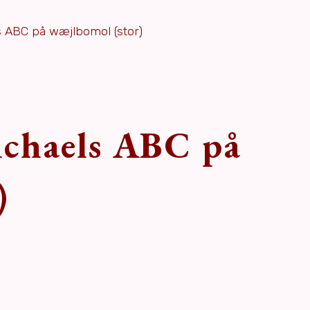
ls ABC på wæjlbomol (stor)
Michaels ABC på
)