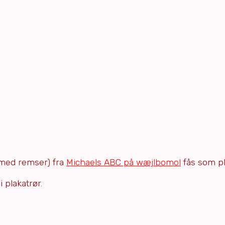
 (med remser) fra
Michaels ABC på wæjlbomol
fås som pl
 plakatrør.