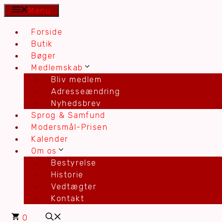
Hop
Menu
til
Forside
indhold
Butik
Bøger
Medlemskab
Bliv medlem
Adresseændring
Nyhedsbrev
Sprog & Samfund
Modersmål-Prisen
Kalender
Om os
Bestyrelse
Historie
Vedtægter
Kontakt
0