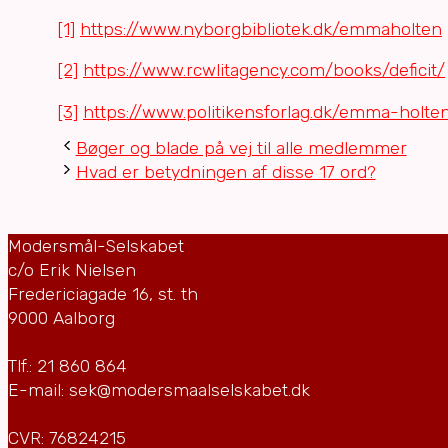
[1]
https://www.nyborgbibliotek.dk/emmaholten
[2]
https://www.rcwlitagency.com/books/deficit/
[3]
https://www.politikensforlag.dk/emma-holten-
Bøger og blade på vej til alle medlemmer
Hvad er betydningen af disse 17 ord?
Modersmål-Selskabet
c/o Erik Nielsen
Fredericiagade 16, st. th
9000 Aalborg
Tlf.: 21 860 864
E-mail: sek@modersmaalselskabet.dk
CVR: 76824215