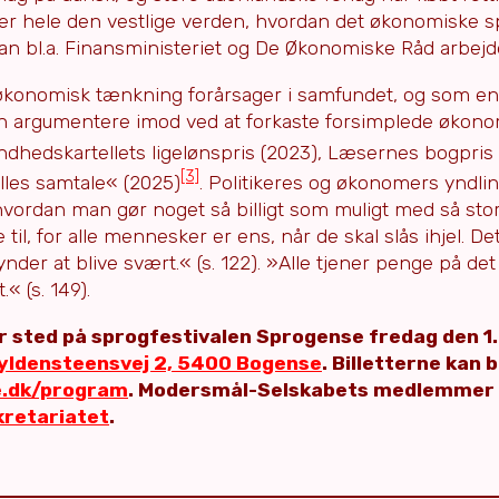
iser hele den vestlige verden, hvordan det økonomiske s
an bl.a. Finansministeriet og De Økonomiske Råd arbejd
økonomisk tænkning forårsager i samfundet, og som e
n argumentere imod ved at forkaste forsimplede økon
ndhedskartellets ligelønspris (2023), Læsernes bogpris
[3]
ælles samtale« (2025)
. Politikeres og økonomers yndli
hvordan man gør noget så billigt som muligt med så sto
l, for alle mennesker er ens, når de skal slås ihjel. Det
gynder at blive svært.« (s. 122). »Alle tjener penge på de
 (s. 149).
 sted på sprogfestivalen Sprogense fredag den 1. 
yldensteensvej 2, 5400 Bogense
. Billetterne kan 
e.dk/program
. Modersmål-Selskabets medlemmer 
kretariatet
.