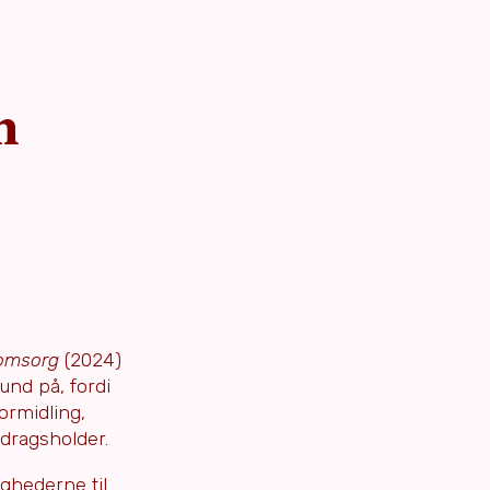
n
 omsorg
(2024)
und på, fordi
ormidling,
dragsholder.
ghederne til