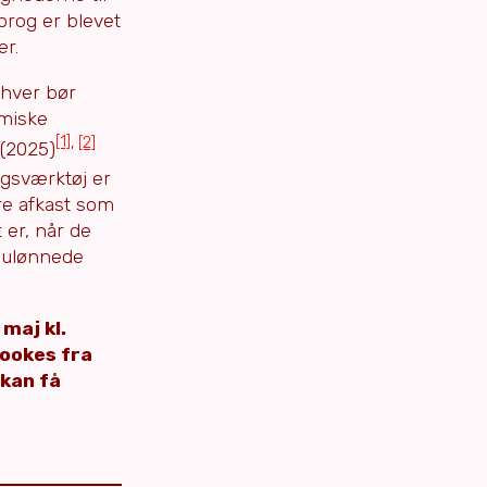
prog er blevet
er.
nhver bør
omiske
[1]
,
[2]
 (2025)
ngsværktøj er
re afkast som
 er, når de
t ulønnede
maj kl.
bookes fra
kan få