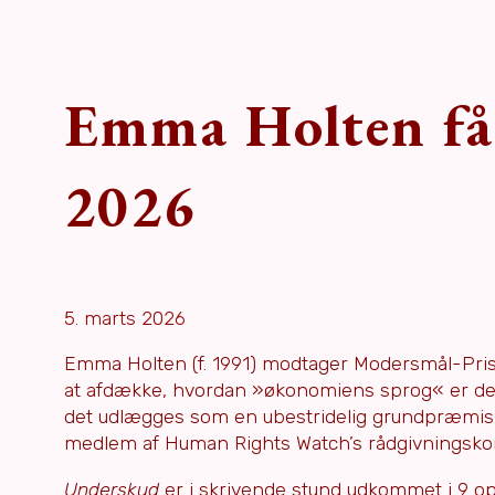
Emma Holten få
2026
5. marts 2026
Emma Holten (f. 1991) modtager Modersmål-Pris
at afdække, hvordan »økonomiens sprog« er defi
det udlægges som en ubestridelig grundpræmis. Ho
medlem af Human Rights Watch’s rådgivningskomit
Underskud
er i skrivende stund udkommet i 9 opl