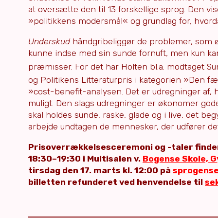
at oversætte den til 13 forskellige sprog. Den v
»politikkens modersmål« og grundlag for, hvord
Underskud
håndgribeliggør de problemer, som 
kunne indse med sin sunde fornuft, men kun ka
præmisser. For det har Holten bl.a. modtaget Su
og Politikens Litteraturpris i kategorien »Den f
»cost-benefit-analysen. Det er udregninger af, 
muligt. Den slags udregninger er økonomer gode ti
skal holdes sunde, raske, glade og i live, det be
arbejde undtagen de mennesker, der udfører det.«
Prisoverrækkelsesceremoni og -taler finder
18:30–19:30 i Multisalen v.
Bogense Skole, G
tirsdag den 17. marts kl. 12:00 på
sprogens
billetten refunderet ved henvendelse til
se