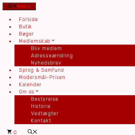
Hop
Menu
til
Forside
indhold
Butik
Bøger
Medlemskab
Bliv medlem
Adresseændring
Nyhedsbrev
Sprog & Samfund
Modersmål-Prisen
Kalender
Om os
Bestyrelse
Historie
Vedtægter
Kontakt
0