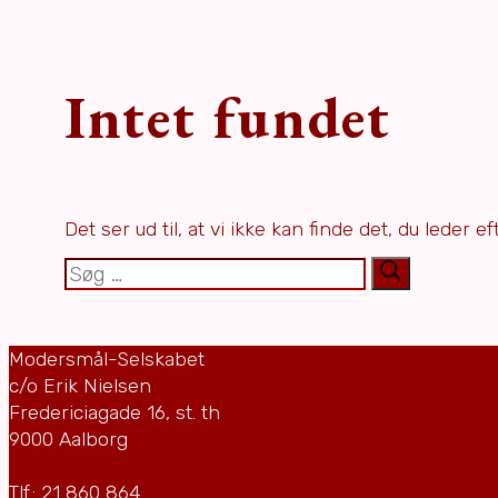
Intet fundet
Det ser ud til, at vi ikke kan finde det, du leder 
Søg
efter:
Modersmål-Selskabet
c/o Erik Nielsen
Fredericiagade 16, st. th
9000 Aalborg
Tlf.: 21 860 864