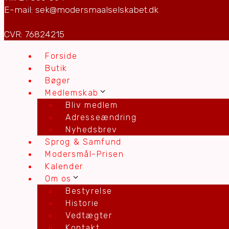
E-mail: sek@modersmaalselskabet.dk
CVR: 76824215
Forside
Butik
Bøger
Medlemskab
Bliv medlem
Adresseændring
Nyhedsbrev
Sprog & Samfund
Modersmål-Prisen
Kalender
Om os
Bestyrelse
Historie
Vedtægter
Kontakt