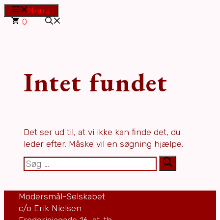
Hop
Menu
til
0
indhold
Intet fundet
Det ser ud til, at vi ikke kan finde det, du
leder efter. Måske vil en søgning hjælpe.
Søg
efter:
Modersmål-Selskabet
c/o Erik Nielsen
Fredericiagade 16, st. th