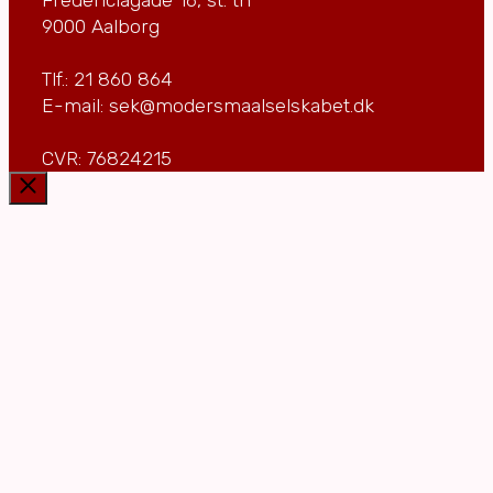
9000 Aalborg
Tlf.: 21 860 864
E-mail: sek@modersmaalselskabet.dk
CVR: 76824215
Luk