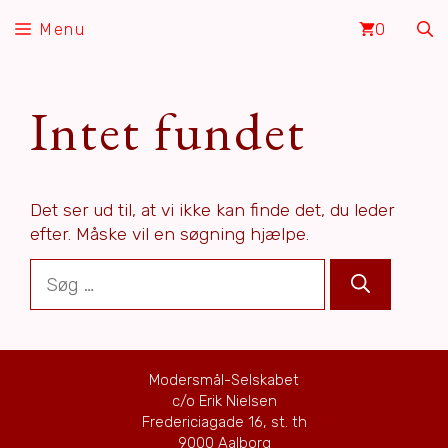
Hop
Menu
0
til
indhold
Intet fundet
Det ser ud til, at vi ikke kan finde det, du leder
efter. Måske vil en søgning hjælpe.
Søg
efter:
Modersmål-Selskabet
c/o Erik Nielsen
Fredericiagade 16, st. th
9000 Aalborg