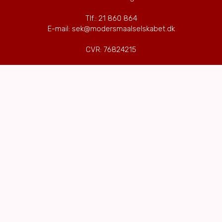
Tlf.: 21 860 864
E-mail: sek@modersmaalselskabet.dk
CVR: 76824215