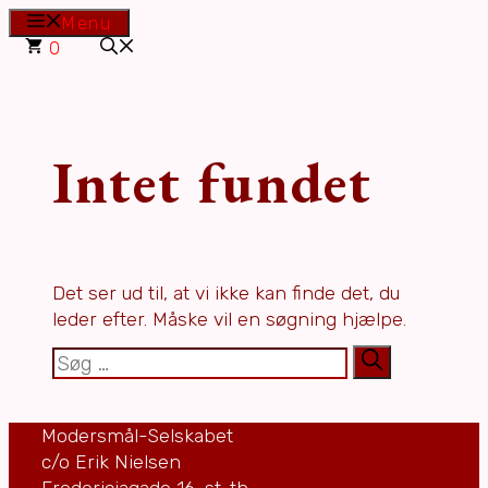
Hop
Menu
til
0
indhold
Intet fundet
Det ser ud til, at vi ikke kan finde det, du
leder efter. Måske vil en søgning hjælpe.
Søg
efter:
Modersmål-Selskabet
c/o Erik Nielsen
Fredericiagade 16, st. th