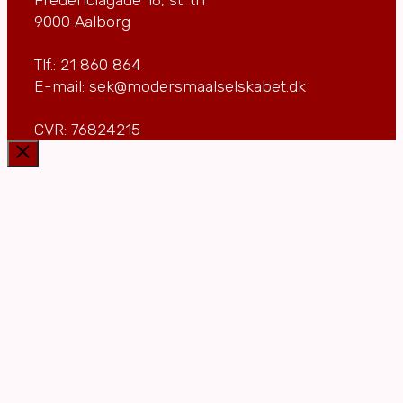
9000 Aalborg
Tlf.: 21 860 864
E-mail: sek@modersmaalselskabet.dk
CVR: 76824215
Luk