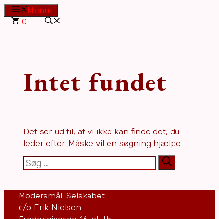
Hop
Menu
til
0
indhold
Intet fundet
Det ser ud til, at vi ikke kan finde det, du
leder efter. Måske vil en søgning hjælpe.
Søg
efter:
Modersmål-Selskabet
c/o Erik Nielsen
Fredericiagade 16, st. th