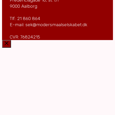
9000 Aalborg
Tlf.: 21 860 864
E-mail: sek@modersmaalselskabet.dk
CVR: 76824215
Luk