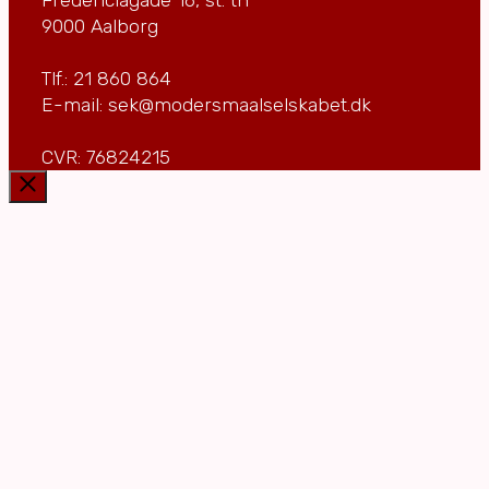
9000 Aalborg
Tlf.: 21 860 864
E-mail: sek@modersmaalselskabet.dk
CVR: 76824215
Luk