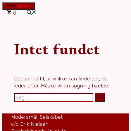
Hop
Menu
til
0
indhold
Intet fundet
Det ser ud til, at vi ikke kan finde det, du
leder efter. Måske vil en søgning hjælpe.
Søg
efter:
Modersmål-Selskabet
c/o Erik Nielsen
Fredericiagade 16, st. th