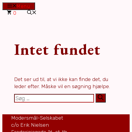
Hop
Menu
til
0
indhold
Intet fundet
Det ser ud til, at vi ikke kan finde det, du
leder efter. Måske vil en søgning hjælpe.
Søg
efter:
Modersmål-Selskabet
c/o Erik Nielsen
Fredericiagade 16, st. th