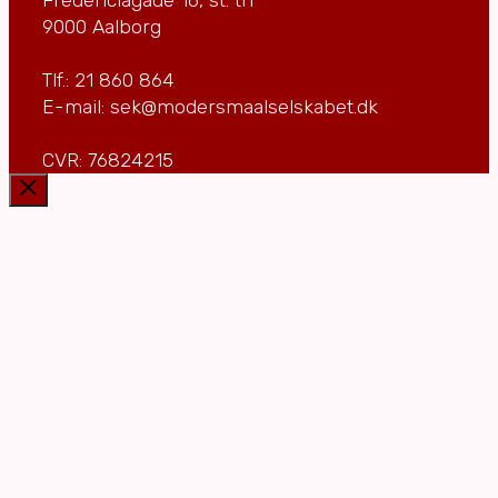
9000 Aalborg
Tlf.: 21 860 864
E-mail: sek@modersmaalselskabet.dk
CVR: 76824215
Luk