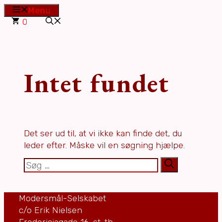
Hop
Menu
til
0
indhold
Intet fundet
Det ser ud til, at vi ikke kan finde det, du
leder efter. Måske vil en søgning hjælpe.
Søg
efter:
Modersmål-Selskabet
c/o Erik Nielsen
Fredericiagade 16, st. th