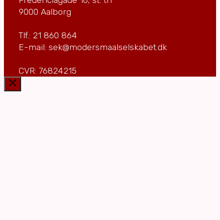
9000 Aalborg
Tlf.: 21 860 864
E-mail: sek@modersmaalselskabet.dk
CVR: 76824215
Luk