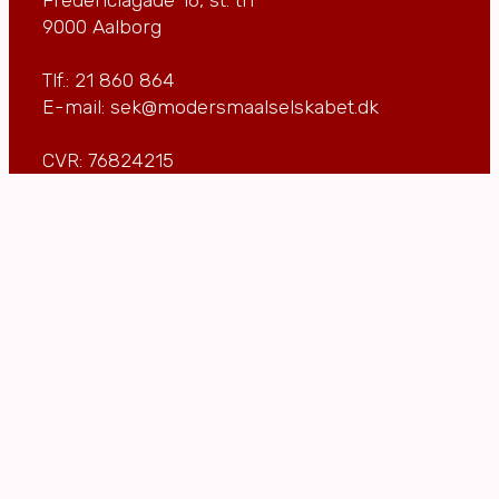
9000 Aalborg
Tlf.: 21 860 864
E-mail: sek@modersmaalselskabet.dk
CVR: 76824215