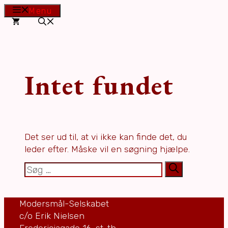
Hop
Menu
til
indhold
Intet fundet
Det ser ud til, at vi ikke kan finde det, du
leder efter. Måske vil en søgning hjælpe.
Søg
efter:
Modersmål-Selskabet
c/o Erik Nielsen
Fredericiagade 16, st. th