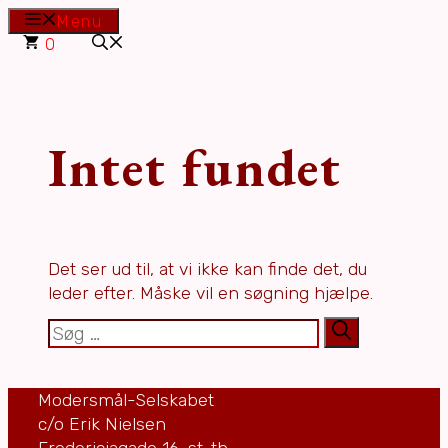
Hop
Menu
til
0
indhold
Intet fundet
Det ser ud til, at vi ikke kan finde det, du
leder efter. Måske vil en søgning hjælpe.
Søg
efter:
Modersmål-Selskabet
c/o Erik Nielsen
Fredericiagade 16, st. th