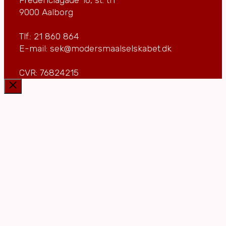
9000 Aalborg
Tlf.: 21 860 864
E-mail: sek@modersmaalselskabet.dk
CVR: 76824215
Luk