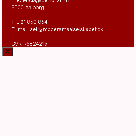
9000 Aalborg
Tlf.: 21 860 864
E-mail: sek@modersmaalselskabet.dk
CVR: 76824215
Luk