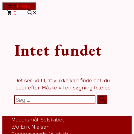
Hop
Menu
til
0
indhold
Intet fundet
Det ser ud til, at vi ikke kan finde det, du
leder efter. Måske vil en søgning hjælpe.
Søg
efter:
Modersmål-Selskabet
c/o Erik Nielsen
Fredericiagade 16, st. th