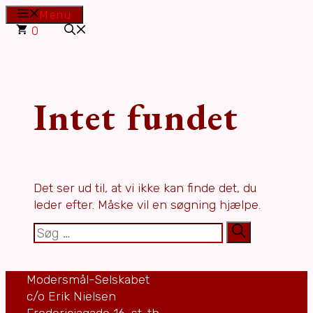
Hop
Menu
til
0
indhold
Intet fundet
Det ser ud til, at vi ikke kan finde det, du
leder efter. Måske vil en søgning hjælpe.
Søg
efter:
Modersmål-Selskabet
c/o Erik Nielsen
Fredericiagade 16, st. th