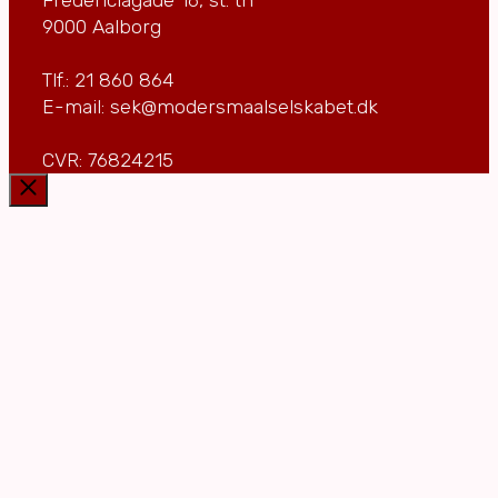
9000 Aalborg
Tlf.: 21 860 864
E-mail: sek@modersmaalselskabet.dk
CVR: 76824215
Luk