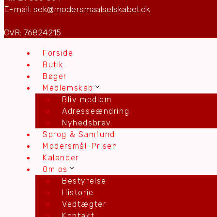
E-mail: sek@modersmaalselskabet.dk
CVR: 76824215
Forside
Butik
Bøger
Medlemskab
Bliv medlem
Adresseændring
Nyhedsbrev
Sprog & Samfund
Modersmål-Prisen
Kalender
Om os
Bestyrelse
Historie
Vedtægter
Kontakt