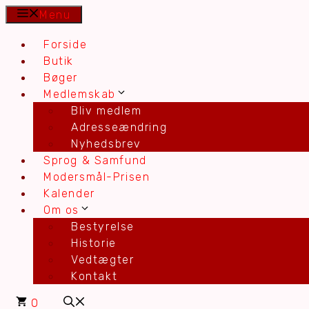
Hop
Menu
til
Forside
indhold
Butik
Bøger
Medlemskab
Bliv medlem
Adresseændring
Nyhedsbrev
Sprog & Samfund
Modersmål-Prisen
Kalender
Om os
Bestyrelse
Historie
Vedtægter
Kontakt
0