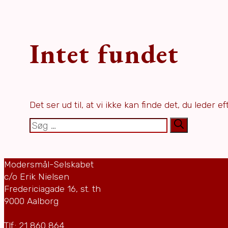
Intet fundet
Det ser ud til, at vi ikke kan finde det, du leder 
Søg
efter:
Modersmål-Selskabet
c/o Erik Nielsen
Fredericiagade 16, st. th
9000 Aalborg
Tlf.: 21 860 864