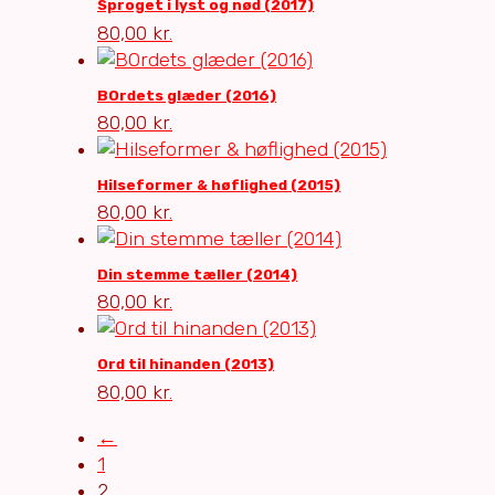
Sproget i lyst og nød (2017)
80,00
kr.
BOrdets glæder (2016)
80,00
kr.
Hilseformer & høflighed (2015)
80,00
kr.
Din stemme tæller (2014)
80,00
kr.
Ord til hinanden (2013)
80,00
kr.
←
1
2