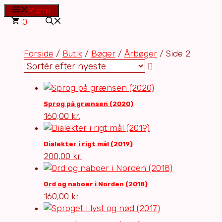
Hop
Menu
til
0
indhold
Forside
/
Butik
/
Bøger
/
Årbøger
/ Side 2
Sprog på grænsen (2020)
160,00
kr.
Dialekter i rigt mål (2019)
200,00
kr.
Ord og naboer i Norden (2018)
160,00
kr.