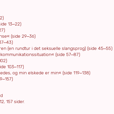
2)
ide 13‒22)
27)
se« (side 29‒36)
37‒43)
en (en rundtur i det seksuelle slangsprog) (side 45‒55)
kommunikationssituation« (side 57‒87)
102)
ide 103‒117)
des, og min elskede er min« (side 119‒138)
39‒157)
ad
, 157 sider.