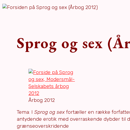
Sprog og sex (Å
Årbog 2012
Tema: I
Sprog og sex
fortæller en række forfatt
antydende erotik med overraskende dybder til d
grænseoverskridende