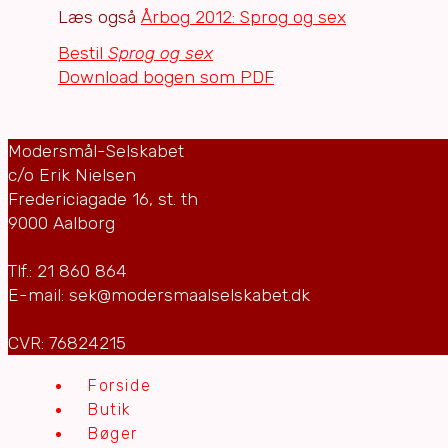
Læs også
Årbog 2012: Sprog og sex
Bestil
Sprog og sex
Download bogen som PDF
Modersmål-Selskabet
c/o Erik Nielsen
Fredericiagade 16, st. th
9000 Aalborg
Tlf.: 21 860 864
E-mail: sek@modersmaalselskabet.dk
CVR: 76824215
Forside
Butik
Bøger