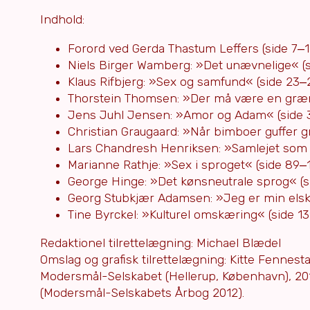
Indhold:
Forord ved Gerda Thastum Leffers (side 7‒1
Niels Birger Wamberg: »Det unævnelige« (s
Klaus Rifbjerg: »Sex og samfund« (side 23‒
Thorstein Thomsen: »Der må være en græn
Jens Juhl Jensen: »Amor og Adam« (side 
Christian Graugaard: »Når bimboer guffer gr
Lars Chandresh Henriksen: »Samlejet som 
Marianne Rathje: »Sex i sproget« (side 89‒
George Hinge: »Det kønsneutrale sprog« (s
Georg Stubkjær Adamsen: »Jeg er min elske
Tine Byrckel: »Kulturel omskæring« (side 1
Redaktionel tilrettelægning: Michael Blædel
Omslag og grafisk tilrettelægning: Kitte Fennest
Modersmål-Selskabet (Hellerup, København), 2012
(Modersmål-Selskabets Årbog 2012).