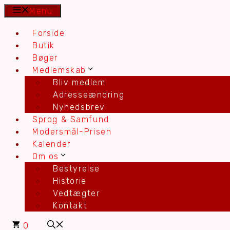
Hop
Menu
til
Forside
indhold
Butik
Bøger
Medlemskab
Bliv medlem
Adresseændring
Nyhedsbrev
Sprog & Samfund
Modersmål-Prisen
Kalender
Om os
Bestyrelse
Historie
Vedtægter
Kontakt
0