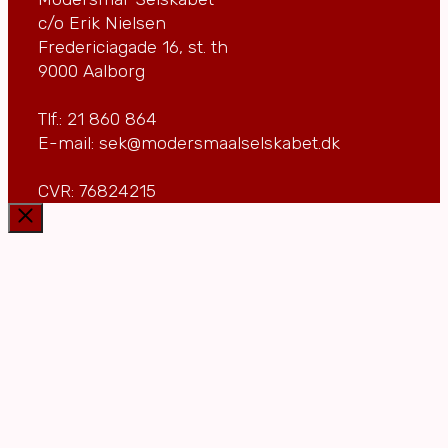
c/o Erik Nielsen
Fredericiagade 16, st. th
9000 Aalborg
Tlf.: 21 860 864
E-mail: sek@modersmaalselskabet.dk
CVR: 76824215
Luk