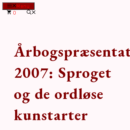
Hop
Menu
til
0
indhold
Årbogspræsenta
2007: Sproget
og de ordløse
kunstarter