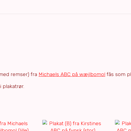
 (med remser) fra
Michaels ABC på wæjlbomol
fås som pl
 plakatrør.