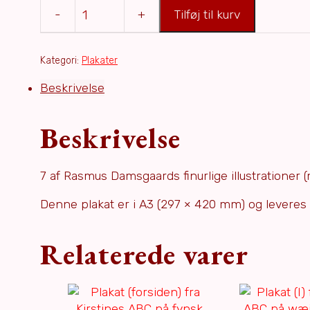
Tilføj til kurv
Plakat
(forsiden)
fra
Kategori:
Plakater
Michaels
Beskrivelse
ABC
på
wæjlbomol
Beskrivelse
(lille)
antal
7 af Rasmus Damsgaards finurlige illustrationer
Denne plakat er i A3 (297 × 420 mm) og leveres i
Relaterede varer