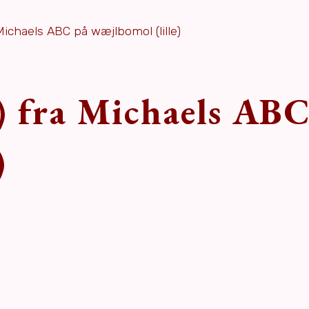
 Michaels ABC på wæjlbomol (lille)
n) fra Michaels AB
)