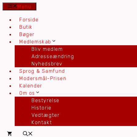
Hop
Menu
til
Forside
indhold
Butik
Bøger
Medlemskab
Bliv medlem
Adresseændring
Nyhedsbrev
Sprog & Samfund
Modersmål-Prisen
Kalender
Om os
Bestyrelse
Historie
Vedtægter
Kontakt