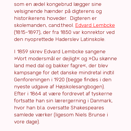
som en ædel kongebrud lægger sine
velsignende hænder på digterens og
historikerens hoveder. Digteren er
skolemanden, cand.theol.
Edvard Lembcke
(1815-1897), der fra 1850 var konrektor ved
den nyoprettede Haderslev Latinskole.
I 1859 skrev Edvard Lembcke sangene
»Vort modersmål er dejligt« og »Du skønne
land med dal og bakker fagre«, der blev
kampsange for det danske mindretal indtil
Genforeningen i 1920 (begge findes i den
nyeste udgave af Højskolesangbogen).
Efter i 1864 at være fordrevet af tyskerne
fortsatte han sin lærergerning i Danmark,
hvor han bl.a. oversatte Shakespeares
samlede værker (ligesom Niels Brunse i
vore dage).