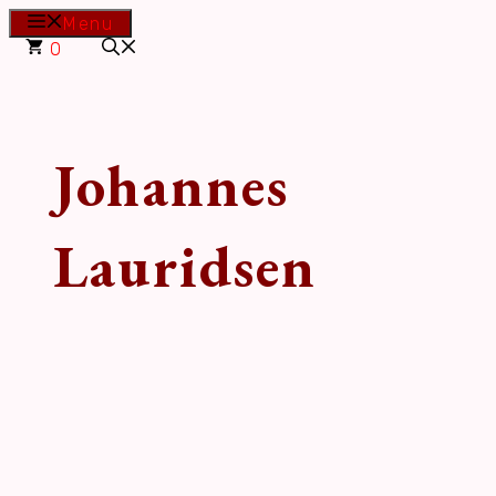
Hop
Menu
til
0
indhold
Johannes
Lauridsen