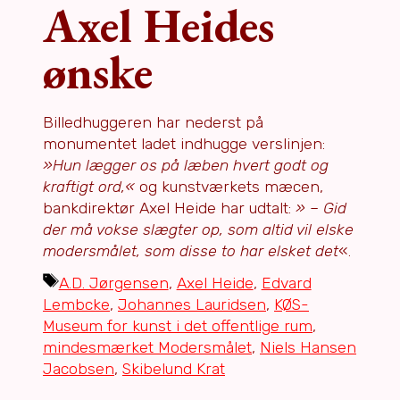
Axel Heides
ønske
Billedhuggeren har nederst på
monumentet ladet indhugge verslinjen:
»Hun lægger os på læben hvert godt og
kraftigt ord,«
og kunstværkets mæcen,
bankdirektør Axel Heide har udtalt:
» – Gid
der må vokse slægter op, som altid vil elske
modersmålet, som disse to har elsket det
«.
Tags
A.D. Jørgensen
,
Axel Heide
,
Edvard
Lembcke
,
Johannes Lauridsen
,
KØS-
Museum for kunst i det offentlige rum
,
mindesmærket Modersmålet
,
Niels Hansen
Jacobsen
,
Skibelund Krat