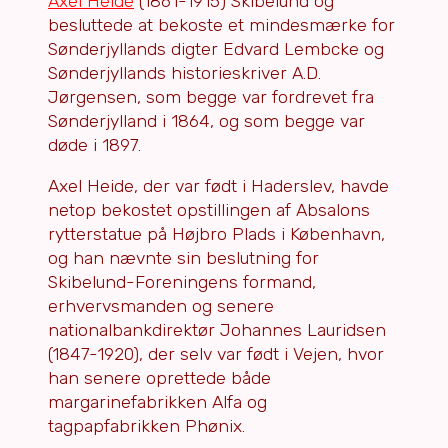
Axel Heide
(1861-1915) Skibelund og
besluttede at bekoste et mindesmærke for
Sønderjyllands digter Edvard Lembcke og
Sønderjyllands historieskriver A.D.
Jørgensen, som begge var fordrevet fra
Sønderjylland i 1864, og som begge var
døde i 1897.
Axel Heide, der var født i Haderslev, havde
netop bekostet opstillingen af Absalons
rytterstatue på Højbro Plads i København,
og han nævnte sin beslutning for
Skibelund-Foreningens formand,
erhvervsmanden og senere
nationalbankdirektør Johannes Lauridsen
(1847-1920), der selv var født i Vejen, hvor
han senere oprettede både
margarinefabrikken Alfa og
tagpapfabrikken Phønix.