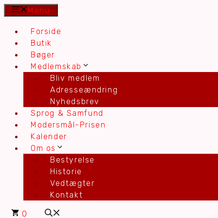
Hop
Menu
til
Forside
indhold
Butik
Bøger
Medlemskab
Bliv medlem
Adresseændring
Nyhedsbrev
Sprog & Samfund
Modersmål-Prisen
Kalender
Om os
Bestyrelse
Historie
Vedtægter
Kontakt
0