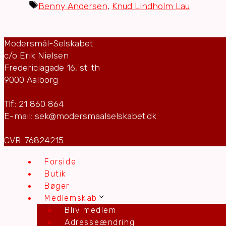
Tags
Benny Andersen
,
Knud Lindholm Lau
Modersmål-Selskabet
c/o Erik Nielsen
Fredericiagade 16, st. th
9000 Aalborg
Tlf.: 21 860 864
E-mail: sek@modersmaalselskabet.dk
CVR: 76824215
Forside
Butik
Bøger
Medlemskab
Bliv medlem
Adresseændring