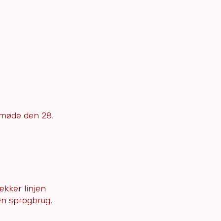
­møde den 28.
ækker linjen
gen sprogbrug,