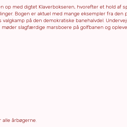
n op med digtet Klaverbokseren, hvorefter et hold af s
klinger. Bogen er aktuel med mange eksempler fra den p
ets valgkamp på den demokratiske banehalvdel. Underv
n, møder slagfærdige marsboere på golfbanen og oplev
er
alle årbøgerne
.