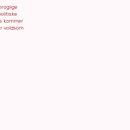
proglige
olitiske
ejs kommer
er voldsom