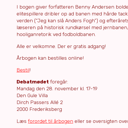
I bogen giver forfatteren Benny Andersen bolde
elitespillere dribler op ad banen med hårde tac
verden (“Jeg kan slå Anders Fogh”) og efterår
læseren på historisk rundkørsel med jernbane
hooliganretorik ved fodboldbanen.
Alle er velkomne. Der er gratis adgang!
Årbogen kan bestilles online!
Bestil
!
Debatmødet
foregår:
Mandag den 28. november kl. 17-19
Den Gule Villa
Dirch Passers Allé 2
2000 Frederiksberg
Læs
forordet til årbogen
eller se oversigten ov