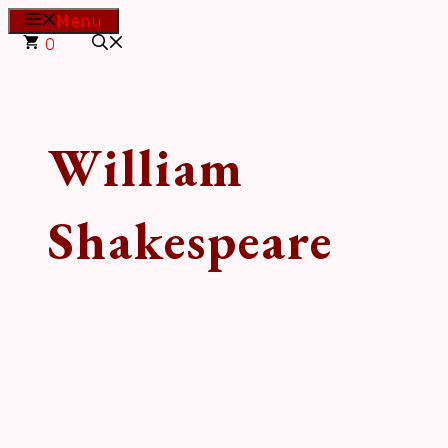
Hop
Menu
til
0
indhold
William
Shakespeare