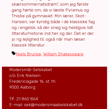
skærsommernatsdrøm”, som jeg første
gang hørte om, da vi læste Pyramus og
Thisbe på gymnasiet. Min lærer, Skot-
Hansen, var kyndig både i de klassiske fag
og i engelsk, så der sneg sig heldigvis lidt
litteraturhistorie ind her og der. Det er der
jo rig lejlighed til, også når man læser
klassisk litteratur.
Tags
Niels Brunse
,
William Shakespeare
Modersmål-Selskabet
c/o Erik Nielsen
Fredericiagade 16, st. th
9000 Aalborg
Tlf.: 21 860 864
E-mail: sek@modersmaalselskabet.dk