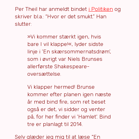
Per Theil har anmeldt bindet
i Politiken
og
skriver bl.a.: “Hvor er det smukt.” Han
slutter:
»Vi kommer stærkt igen, hvis
bare I vil klappe!«, lyder sidste
linje i ’En skærsommernatsdrøm’,
som i øvrigt var Niels Brunses
allerførste Shakespeare-
oversættelse.
Vi klapper hermed! Brunse
kommer efter planen igen næste
år med bind fire, som ret beset
også er det, vi sidder og venter
på, for her finder vi ’Hamlet’. Bind
tre er planlagt til 2014.
Selv glæder jeg mig til at læse “En