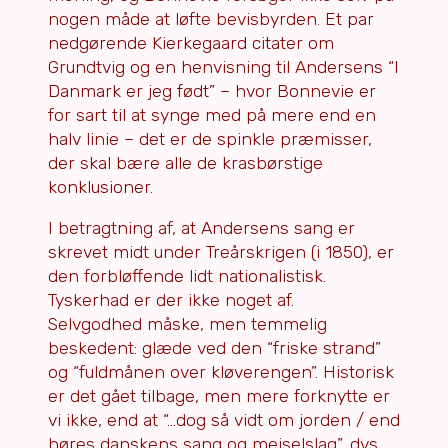
nogen måde at løfte bevisbyrden. Et par
nedgørende Kierkegaard citater om
Grundtvig og en henvisning til Andersens “I
Danmark er jeg født” – hvor Bonnevie er
for sart til at synge med på mere end en
halv linie – det er de spinkle præmisser,
der skal bære alle de krasbørstige
konklusioner.
I betragtning af, at Andersens sang er
skrevet midt under Treårskrigen (i 1850), er
den forbløffende lidt nationalistisk.
Tyskerhad er der ikke noget af.
Selvgodhed måske, men temmelig
beskedent: glæde ved den “friske strand”
og “fuldmånen over kløverengen”. Historisk
er det gået tilbage, men mere forknytte er
vi ikke, end at “…dog så vidt om jorden / end
høres danskens sang og mejselslag”, dvs.