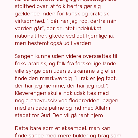
stolthed over, at folk herfra gør sig
gældende inden for kunsk og praktisk
virksomhed. “…dér har jeg rod, derfra min
verden går”; der er intet indelukket
nationalt her, glæde ved det hjemlige ja,
men bestemt også ud i verden.
Sangen kunne uden videre oversættes til
f.eks. arabisk, og folk fra forskellige lande
ville synge den uden at skamme sig eller
finde den mærkværdig. “I Irak er jeg født,
dér har jeg hjemme, dér har jeg rod…”.
Kløverengen skulle nok udskiftes med
nogle papyrussiv ved flodbredden, bøgen
med en dadelpalme og ind med Allah i
stedet for Gud. Den vil gå rent hjem.
Dette bare som et eksempel; man kan
finde sange med mere bulder og brag som