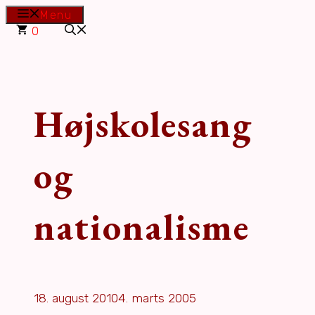
Hop
Menu
til
0
indhold
Højskolesang
og
nationalisme
18. august 2010
4. marts 2005