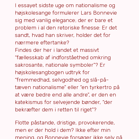
I essayet sidste uge om nationalisme og
højskolesange formulerer Lars Bonnevie
sig med vanlig elegance; der er bare et
problem i al den retoriske finesse: Er det
sandt, hvad han skriver, holder det for
nærmere eftertanke?
Findes der her i landet et massivt
“fællesskab af indforståethed omkring
sakrosante, nationale symboler”? Er
højskolesangbogen udtryk for
“fremmedhad, selvgodhed og slå-på-
tæven nationalisme” eller “en tyrkertro på
at være bedre end alle andre”, er den en
katekismus for selvejende bønder, “der
bekræfter dem i retten til riget”?
Flotte påstande, dristige, provokerende,
men er der hold i dem? Ikke efter min
mening, og Bonnevie forsøger ikke selv på