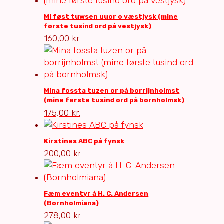
Mi føst tuwsen uuor o væstjysk (mine
første tusind ord på vestjysk)
160,00
kr.
Mina fossta tuzen or på borrijnholmst
(mine første tusind ord på bornholmsk)
175,00
kr.
Kirstines ABC på fynsk
200,00
kr.
Fæm eventyr å H. C. Andersen
(Bornholmiana)
278,00
kr.