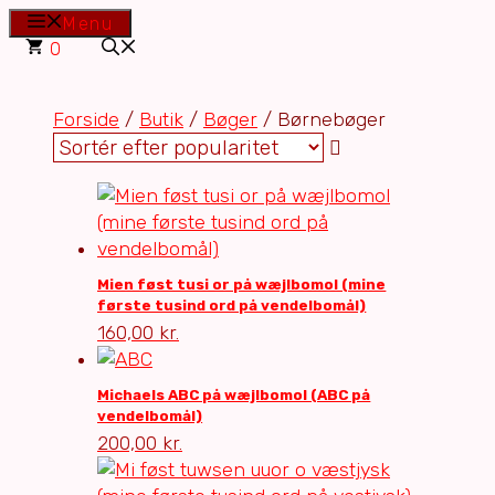
Hop
Menu
til
0
indhold
Forside
/
Butik
/
Bøger
/ Børnebøger
Mien føst tusi or på wæjlbomol (mine
første tusind ord på vendelbomål)
160,00
kr.
Michaels ABC på wæjlbomol (ABC på
vendelbomål)
200,00
kr.