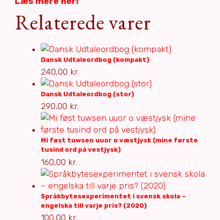
Læs mere her!
Relaterede varer
Dansk Udtaleordbog (kompakt)
240,00
kr.
Dansk Udtaleordbog (stor)
290,00
kr.
Mi føst tuwsen uuor o væstjysk (mine første
tusind ord på vestjysk)
160,00
kr.
Språkbytesexperimentet i svensk skola –
engelska till varje pris? (2020)
100,00
kr.