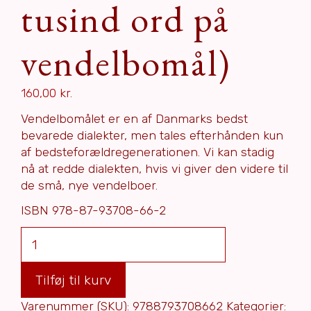
tusind ord på
vendelbomål)
160,00
kr.
Vendelbomålet er en af Danmarks bedst
bevarede dialekter, men tales efterhånden kun
af bedsteforældregenerationen. Vi kan stadig
nå at redde dialekten, hvis vi giver den videre til
de små, nye vendelboer.
ISBN
978-87-93708-66-2
Mien
føst
tusi
Tilføj til kurv
or
på
Varenummer (SKU):
9788793708662
Kategorier: