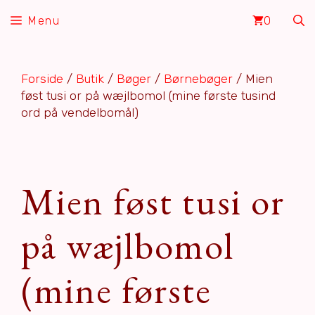
Hop
Menu
0
til
indhold
Forside
/
Butik
/
Bøger
/
Børnebøger
/ Mien
føst tusi or på wæjlbomol (mine første tusind
ord på vendelbomål)
Mien føst tusi or
på wæjlbomol
(mine første