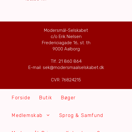
Modersmål-Selskabet
c/o Erik Nielsen
Fredericiagade 16, st. th
9000 Aalborg
Tlf.: 21 860 864
E-mail: sek@modersmaalselskabet.dk
CVR: 76824215
Forside
Butik
Bøger
Medlemskab
Sprog & Samfund