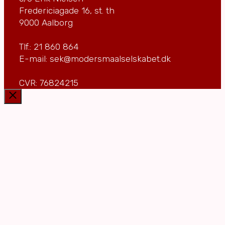
Fredericiagade 16, st. th
9000 Aalborg
Tlf.: 21 860 864
E-mail: sek@modersmaalselskabet.dk
CVR: 76824215
Luk