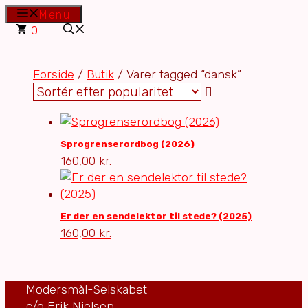
Hop
Menu
til
0
indhold
Forside
/
Butik
/ Varer tagged “dansk”
Sprogrenserordbog (2026)
160,00
kr.
Er der en sendelektor til stede? (2025)
160,00
kr.
Modersmål-Selskabet
c/o Erik Nielsen