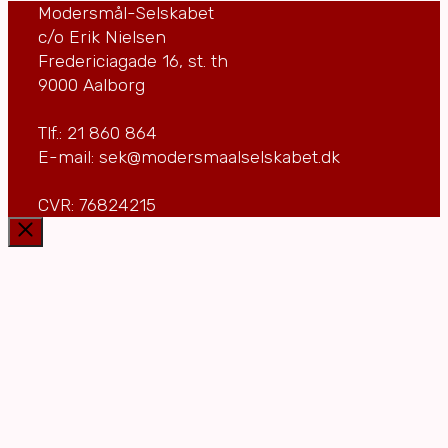
Modersmål-Selskabet
c/o Erik Nielsen
Fredericiagade 16, st. th
9000 Aalborg
Tlf.: 21 860 864
E-mail: sek@modersmaalselskabet.dk
CVR: 76824215
Luk