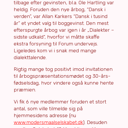
tilbage efter gevinsten, bl.a. Ole Hartling var
heldig. Foruden den nye årbog, “Dansk i
verden”, var Allan Karkers “Dansk i tusind
år” et yndet valg til boggevinst. Den mest
efterspurgte årbog var igen i år „Dialekter –
sidste udkald“, hvorfor vi måtte skaffe
ekstra forsyning til Forum undervejs.
Ligeledes kom vi i snak med mange
dialekttalende.
Rigtig mange tog positivt imod invitationen
til årbogspræsen­tations­mødet og 30-års-
fødselsdag, hvor vindere også kunne hente
præmien.
Vi fik 6 nye medlemmer foruden et stort
antal, som ville tilmelde sig på
hjemmesidens adresse (nu
www.modersmaalselskabet.dk
). Desuden