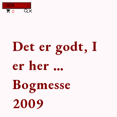
Hop
Menu
til
0
indhold
Det er godt, I
er her …
Bogmesse
2009