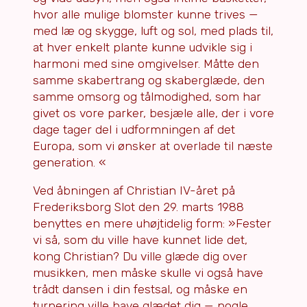
hvor alle mulige blomster kunne trives —
med læ og skygge, luft og sol, med plads til,
at hver enkelt plante kunne udvikle sig i
harmoni med sine omgivelser. Måtte den
samme skabertrang og skaberglæde, den
samme omsorg og tålmodighed, som har
givet os vore parker, besjæle alle, der i vore
dage tager del i udformningen af det
Europa, som vi ønsker at overlade til næste
generation. «
Ved åbningen af Christian IV-året på
Frederiksborg Slot den 29. marts 1988
benyttes en mere uhøjtidelig form: »Fester
vi så, som du ville have kunnet lide det,
kong Christian? Du ville glæde dig over
musikken, men måske skulle vi også have
trådt dansen i din festsal, og måske en
turnering ville have glædet dig — nogle