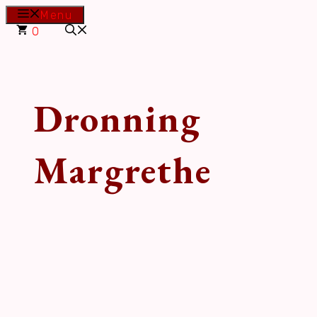
Hop
Menu
til
0
indhold
Dronning
Margrethe