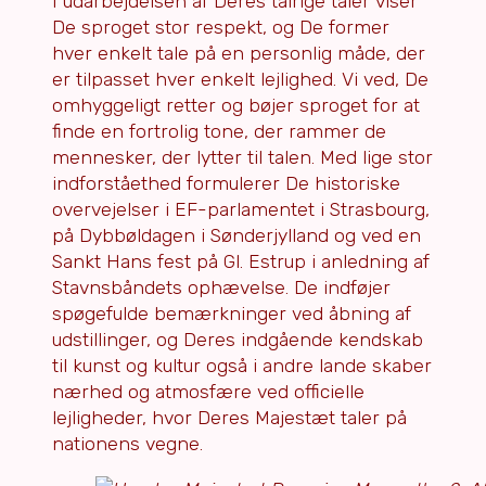
I udarbejdelsen af Deres talrige taler viser
De sproget stor respekt, og De former
hver enkelt tale på en personlig måde, der
er tilpasset hver enkelt lejlighed. Vi ved, De
omhyggeligt retter og bøjer sproget for at
finde en fortrolig tone, der rammer de
mennesker, der lytter til talen. Med lige stor
indforståethed formulerer De historiske
overvejelser i EF-parlamentet i Strasbourg,
på Dybbøldagen i Sønderjylland og ved en
Sankt Hans fest på Gl. Estrup i anledning af
Stavnsbåndets ophævelse. De indføjer
spøgefulde bemærkninger ved åbning af
udstillinger, og Deres indgående kendskab
til kunst og kultur også i andre lande skaber
nærhed og atmosfære ved officielle
lejligheder, hvor Deres Majestæt taler på
nationens vegne.