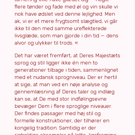
flere tønder og fade med øl og vin skulle vi
nok have ødslet ved denne lejlighed. Men
ak, vi er et mere frygtsomt slægtled, vi går
ikke til den med samme ureflekterede
livsglæde, som man gjorde i din tid — dens
alvor og ulykker til trods. «
Det har været fremført, at Deres Majestæts
sprog og stil ligger ikke én men to
generationer tilbage i tiden, sammenlignet
med et nudansk sprogniveau. Der er hertil
at sige, at man ved en nøje analyse og
gennemlæsning af Deres taler og indlæg
kan se, at De med stor indfølingsevne
bevæger Dem i flere sproglige niveauer.
Der findes passager med høj stil og
formelle konstruktioner, der tilhører en
kongelig tradition. Samtidig er der
righoldige eksempler på lette, ligefremme