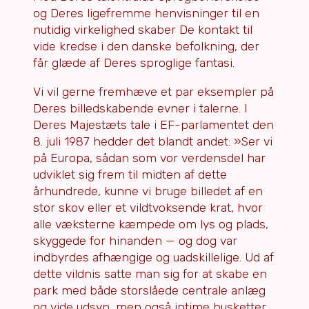
og Deres ligefremme henvisninger til en
nutidig virkelighed skaber De kontakt til
vide kredse i den danske befolkning, der
får glæde af Deres sproglige fantasi.
Vi vil gerne fremhæve et par eksempler på
Deres billedskabende evner i talerne. I
Deres Majestæts tale i EF-parlamentet den
8. juli 1987 hedder det blandt andet: »Ser vi
på Europa, sådan som vor verdensdel har
udviklet sig frem til midten af dette
århundrede, kunne vi bruge billedet af en
stor skov eller et vildtvoksende krat, hvor
alle væksterne kæmpede om lys og plads,
skyggede for hinanden — og dog var
indbyrdes afhængige og uadskillelige. Ud af
dette vildnis satte man sig for at skabe en
park med både storslåede centrale anlæg
og vide udsyn, men også intime busketter,