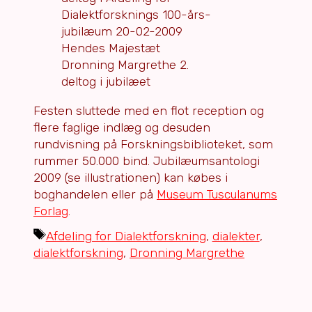
Hendes Majestæt
Dronning Margrethe 2.
deltog i jubilæet
Festen sluttede med en flot reception og
flere faglige indlæg og desuden
rundvisning på Forskningsbiblioteket, som
rummer 50.000 bind. Jubilæumsantologi
2009 (se illustrationen) kan købes i
boghandelen eller på
Museum Tusculanums
Forlag
.
Tags
Afdeling for Dialektforskning
,
dialekter
,
dialektforskning
,
Dronning Margrethe