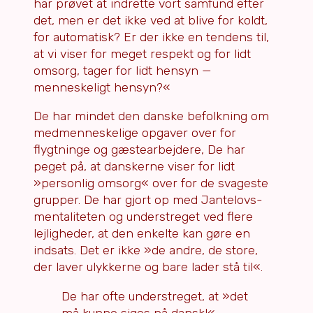
har prøvet at indrette vort samfund efter
det, men er det ikke ved at blive for koldt,
for automatisk? Er der ikke en tendens til,
at vi viser for meget respekt og for lidt
omsorg, tager for lidt hensyn —
menneskeligt hensyn?«
De har mindet den danske befolkning om
medmenneskelige opgaver over for
flygtninge og gæstearbejdere, De har
peget på, at danskerne viser for lidt
»personlig omsorg« over for de svageste
grupper. De har gjort op med Jantelovs-
mentaliteten og understreget ved flere
lejligheder, at den enkelte kan gøre en
indsats. Det er ikke »de andre, de store,
der laver ulykkerne og bare lader stå til«.
De har ofte understreget, at »det
må kunne siges på dansk!«