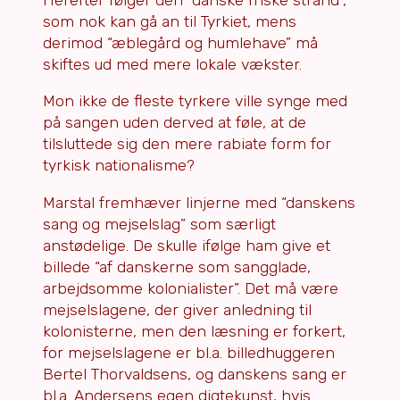
som nok kan gå an til Tyrkiet, mens
derimod “æblegård og humlehave” må
skiftes ud med mere lokale vækster.
Mon ikke de fleste tyrkere ville synge med
på sangen uden derved at føle, at de
tilsluttede sig den mere rabiate form for
tyrkisk nationalisme?
Marstal fremhæver linjerne med “danskens
sang og mejselslag” som særligt
anstødelige. De skulle ifølge ham give et
billede “af danskerne som sangglade,
arbejdsomme kolonialister”. Det må være
mejselslagene, der giver anledning til
kolonisterne, men den læsning er forkert,
for mejselslagene er bl.a. billedhuggeren
Bertel Thorvaldsens, og danskens sang er
bl.a. Andersens egen digtekunst, hvis