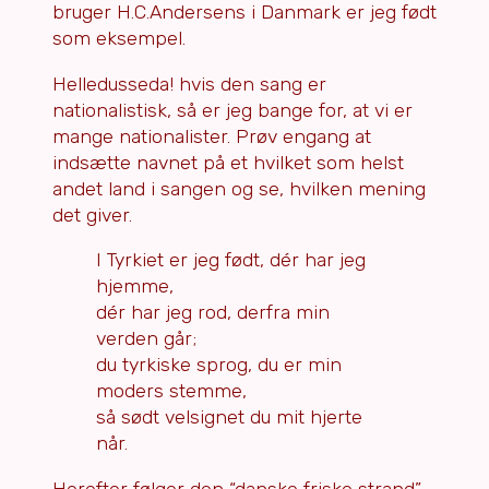
bruger H.C.Andersens i Danmark er jeg født
som eksempel.
Helledusseda! hvis den sang er
nationalistisk, så er jeg bange for, at vi er
mange nationalister. Prøv engang at
indsætte navnet på et hvilket som helst
andet land i sangen og se, hvilken mening
det giver.
I Tyrkiet er jeg født, dér har jeg
hjemme,
dér har jeg rod, derfra min
verden går;
du tyrkiske sprog, du er min
moders stemme,
så sødt velsignet du mit hjerte
når.
Herefter følger den “danske friske strand”,