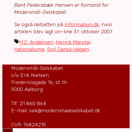
Bent Pedersbæk Hansen er formand for
Modersmål-Selskabet.
Se også debatten på
Information.dk
, hvor
artiklen blev lagt on-line 31. oktober 2007.
Tags
H.C. Andersen
,
Henrik Marstal
,
nationalisme
,
Spil Dansk-dagen
Modersmål-Selskabet
c/o Erik Nielsen
Fredericiagade 16, st. th
9000 Aalborg
Tlf.: 21 860 864
E-mail: sek@modersmaalselskabet.dk
CVR: 76824215