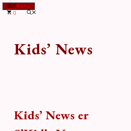
Hop
Menu
til
0
indhold
Kids’ News
Kids’ News er