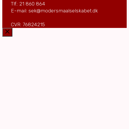
Tlf.: 21 860 864
E-mail: sek@modersmaalselskabet.dk
CVR: 76824215
Luk