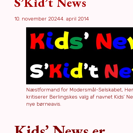
S’Kid’t News
10. november 2024
4. april 2014
Næstformand for Modersmål-Selskabet, Hen
kritiserer Berlingskes valg af navnet Kids’ Ne
nye børneavis.
Kids’ News er