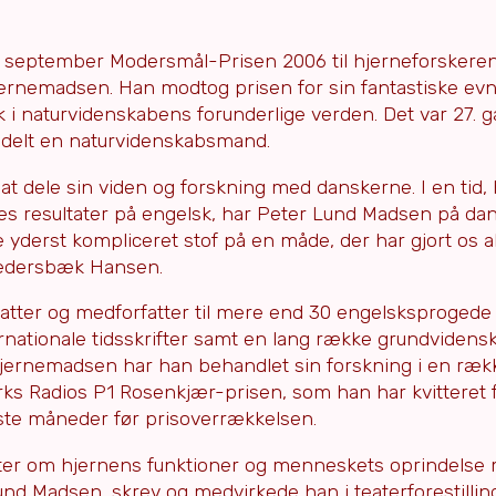
 september Modersmål-Prisen 2006 til hjerneforskeren
nemadsen. Han modtog prisen for sin fantastiske evne 
lik i naturvidenskabens forunderlige verden. Det var 27. g
tildelt en naturvidenskabsmand.
t dele sin viden og forskning med danskerne. I en tid, 
res resultater på engelsk, har Peter Lund Madsen på da
derst kompliceret stof på en måde, der har gjort os all
Pedersbæk Hansen.
atter og medforfatter til mere end 30 engelsksprogede
ernationale tidsskrifter samt en lang række grundvidens
Hjernemadsen har han behandlet sin forskning i en ræk
ks Radios P1 Rosenkjær-prisen, som han har kvitteret f
ste måneder før prisoverrækkelsen.
ter om hjernens funktioner og menneskets oprindelse 
nd Madsen, skrev og medvirkede han i teaterforestillin