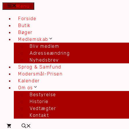
Hop
Menu
til
Forside
indhold
Butik
Bøger
Medlemskab
Bliv medlem
Adresseændring
Nyhedsbrev
Sprog & Samfund
Modersmål-Prisen
Kalender
Om os
Bestyrelse
Historie
Vedtægter
Kontakt