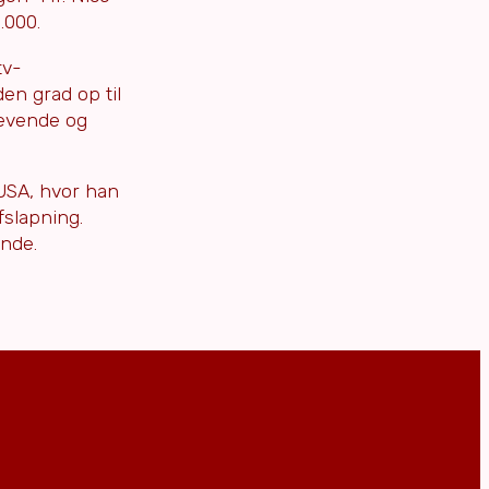
.000.
tv-
en grad op til
levende og
 USA, hvor han
fslapning.
ande.