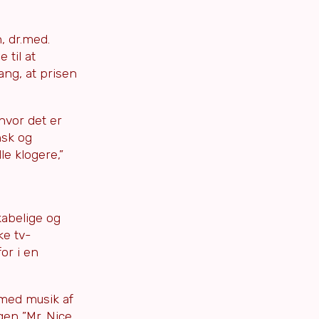
, dr.med.
til at
ang, at prisen
hvor det er
nsk og
e klogere,”
kabelige og
ke tv-
or i en
med musik af
gen ”Mr. Nice