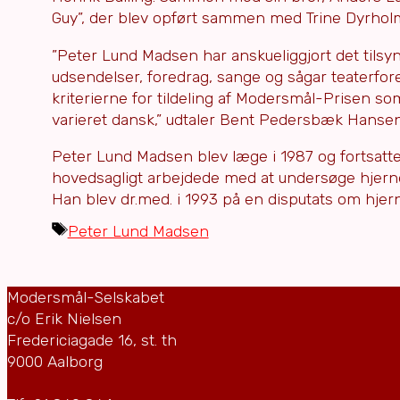
Guy”, der blev opført sammen med Trine Dyrholm 
”Peter Lund Madsen har anskueliggjort det tils
udsendelser, foredrag, sange og sågar teaterfore
kriterierne for tildeling af Modersmål-Prisen so
varieret dansk,” udtaler Bent Pedersbæk Hansen
Peter Lund Madsen blev læge i 1987 og fortsatt
hovedsagligt arbejdede med at undersøge hjerne
Han blev dr.med. i 1993 på en disputats om hjern
Tags
Peter Lund Madsen
Modersmål-Selskabet
c/o Erik Nielsen
Fredericiagade 16, st. th
9000 Aalborg