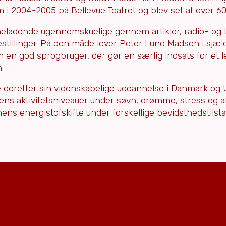
i 2004-2005 på Bellevue Teatret og blev set af over 60
yneladende ugennemskuelige gennem artikler, radio- og 
stillinger. På den måde lever Peter Lund Madsen i sjæld
m en god sprogbruger, der gør en særlig indsats for et 
.
e derefter sin videnskabelige uddannelse i Danmark og
ns aktivitetsniveauer under søvn, drømme, stress og a
ens energistofskifte under forskellige bevidsthedstilst