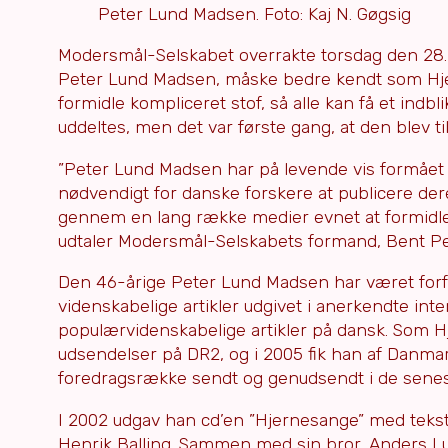
Peter Lund Madsen. Foto: Kaj N. Gøgsig
Modersmål-Selskabet overrakte torsdag den 28.
Peter Lund Madsen, måske bedre kendt som Hjer
formidle kompliceret stof, så alle kan få et indb
uddeltes, men det var første gang, at den blev 
”Peter Lund Madsen har på levende vis formået a
nødvendigt for danske forskere at publicere de
gennem en lang række medier evnet at formidle y
udtaler Modersmål-Selskabets formand, Bent 
Den 46-årige Peter Lund Madsen har været forf
videnskabelige artikler udgivet i anerkendte int
populærvidenskabelige artikler på dansk. Som 
udsendelser på DR2, og i 2005 fik han af Danmar
foredragsrække sendt og genudsendt i de sene
I 2002 udgav han cd’en ”Hjernesange” med teks
Henrik Balling. Sammen med sin bror, Anders Lu