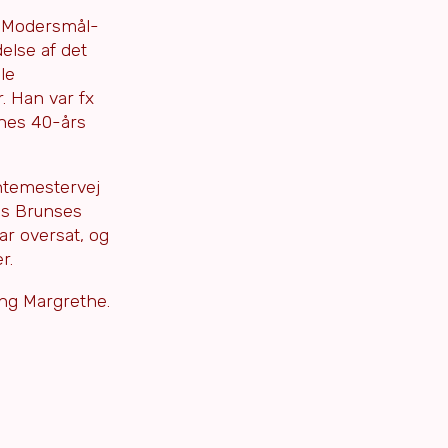
. Modersmål-
else af det
le
. Han var fx
thes 40-års
ntemestervej
els Brunses
ar oversat, og
r.
ning Margrethe.