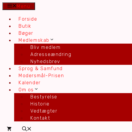
Hop
Menu
til
Forside
indhold
Butik
Bøger
Medlemskab
Bliv medlem
Adresseændring
Nyhedsbrev
Sprog & Samfund
Modersmål-Prisen
Kalender
Om os
Bestyrelse
Historie
Vedtægter
Kontakt