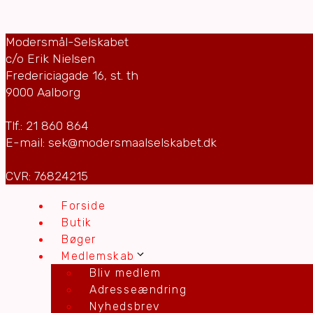
Modersmål-Selskabet
c/o Erik Nielsen
Fredericiagade 16, st. th
9000 Aalborg
Tlf.: 21 860 864
E-mail: sek@modersmaalselskabet.dk
CVR: 76824215
Forside
Butik
Bøger
Medlemskab
Bliv medlem
Adresseændring
Nyhedsbrev