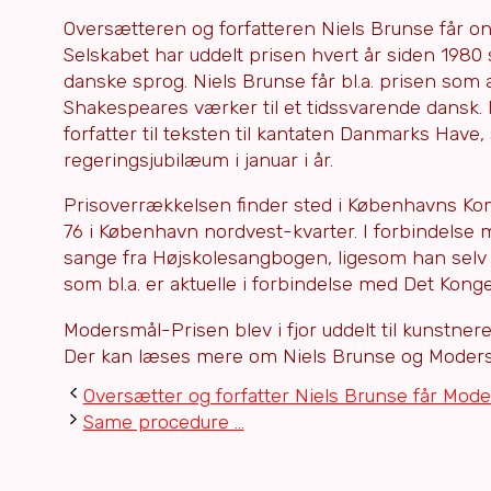
Oversætteren og forfatteren Niels Brunse får 
Selskabet har uddelt prisen hvert år siden 198
danske sprog. Niels Brunse får bl.a. prisen som
Shakespeares værker til et tidssvarende dansk.
forfatter til teksten til kantaten Danmarks Ha
regeringsjubilæum i januar i år.
Prisoverrækkelsen finder sted i Københavns K
76 i København nordvest-kvarter. I forbindelse 
sange fra Højskolesangbogen, ligesom han selv 
som bl.a. er aktuelle i forbindelse med Det Kong
Modersmål-Prisen blev i fjor uddelt til kunstnere
Der kan læses mere om Niels Brunse og Moder
Oversætter og forfatter Niels Brunse får Mod
Same procedure …