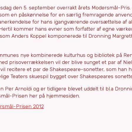
onsdag den 5. september overrakt årets Modersmål-Pris
0 som en påskønnelse for en særlig fremragende anvend
 anerkendelse for hans igangværende oversættelse af al
 Hertil kommer hans evner som forfatter af egne værker
ve, som Anders Koppel komponerede til Dronning Margre
ommunes nye kombinerede kulturhus og bibliotek på Re
med prisoverrækkelsen vil der blive sunget et par af Ni
vil recitere et par de Shakespeare-sonetter, som han h
elige Teaters skuespil bygget over Shakespeares sonette
n Per Arnoldi og er tidligere blevet uddelt til bl.a Dron
smål-Prisen her på hjemmesiden.
ersmål-Prisen 2012