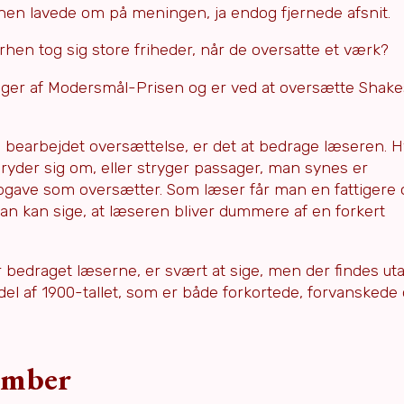
rhen lavede om på meningen, ja endog fjernede afsnit.
hen tog sig store friheder, når de oversatte et værk?
ager af Modersmål-Prisen og er ved at oversætte Shak
n bearbejdet oversættelse, er det at bedrage læseren. 
ryder sig om, eller stryger passager, man synes er
pgave som oversætter. Som læser får man en fattigere 
Man kan sige, at læseren bliver dummere af en forkert
r bedraget læserne, er svært at sige, men der findes uta
del af 1900-tallet, som er både forkortede, forvanskede
tember