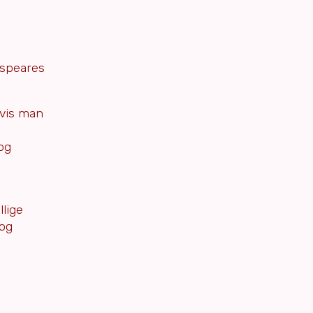
espeares
Hvis man
og
llige
 og