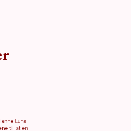
er
arianne Luna
e til, at en