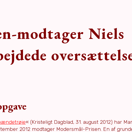
en-modtager Niels
ejdede oversættels
opgave
 spændetrøje
« (Kristeligt Dagblad, 31. august 2012) har M
eptember 2012 modtager Modersmål-Prisen. En af grunden