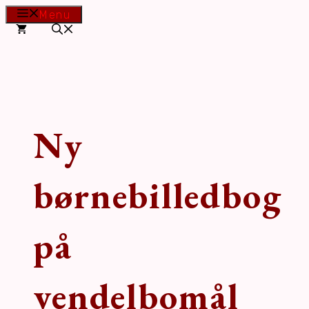
Hop
Menu
til
indhold
Ny
børnebilledbog
på
vendelbomål