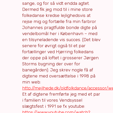
sange, og for så vidt endda agtet.
Dermed fik jeg mod til i mine store
folkedanse kredse lejlighedsvis at
rejse mig og fortælle fra min farbror
Johannes pragtfulde bonde digte på
vendelbomål her i København – med
en tilsyneladende vis succes. (Det blev
senere for øvrigt også til et par
fortællinger ved Hjørring folkedans
der oppe på loftet i grosserer Jørgen
Storms bygning der over for
banegården). Jeg skrev nogle få af
digtene med oversættelse i 1998 på
min web:
http://mejlhede.dk/oldfolkdance/accessor/
Et af digtene fremførte jeg med et par
i familien til vores Vendsyssel
slægtsfest i 1991 se fx youtube:
https://www.youtube.com/watch?