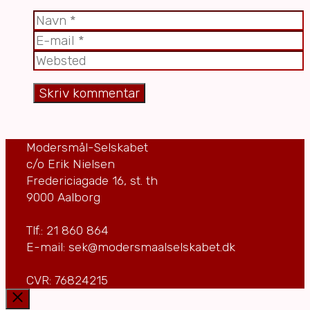
Navn
E-
mail
Websted
Modersmål-Selskabet
c/o Erik Nielsen
Fredericiagade 16, st. th
9000 Aalborg
Tlf.: 21 860 864
E-mail: sek@modersmaalselskabet.dk
CVR: 76824215