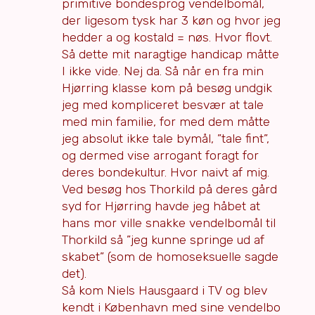
primitive bondesprog vendelbomål,
der ligesom tysk har 3 køn og hvor jeg
hedder a og kostald = nøs. Hvor flovt.
Så dette mit naragtige handicap måtte
I ikke vide. Nej da. Så når en fra min
Hjørring klasse kom på besøg undgik
jeg med kompliceret besvær at tale
med min familie, for med dem måtte
jeg absolut ikke tale bymål, ”tale fint”,
og dermed vise arrogant foragt for
deres bondekultur. Hvor naivt af mig.
Ved besøg hos Thorkild på deres gård
syd for Hjørring havde jeg håbet at
hans mor ville snakke vendelbomål til
Thorkild så ”jeg kunne springe ud af
skabet” (som de homoseksuelle sagde
det).
Så kom Niels Hausgaard i TV og blev
kendt i København med sine vendelbo