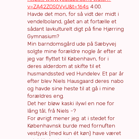
v=ZA42ZOS0VyU&t=164s
4:00.
Havde det mon, for så vidt der midt i
vendelboland, gået an at fortælle et
sådant lavkulturelt digt på fine Hjørring
Gymnasium?
Min barndomsgård ude på Sæbyvej
solgte mine forældre nogle år efter at
jeg var flyttet til København, for i
deres alderdom at skifte til et
husmandssted ved Hundelev. Et par år
efter blev Niels Hausgaard deres nabo
og havde sine heste til at gå i mine
forældres eng.
Det her bløw kaski ilywl en noe for
lång tål, frå Niels -?
For øvrigt mener jeg: at i stedet for
Københavnsk burde med fornuften
vestjysk (med kun ét køn) have været