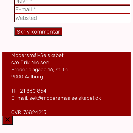
E-
mail
Websted
Modersmål-Selskabet
c/o Erik Nielsen
Fredericiagade 16, st. th
9000 Aalborg
Tlf.: 21 860 864
E-mail: sek@modersmaalselskabet.dk
CVR: 76824215
Luk