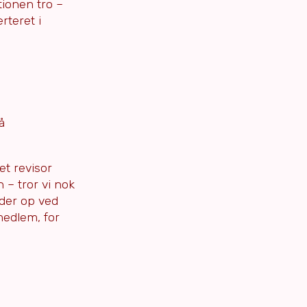
tionen tro –
rteret i
å
et revisor
n – tror vi nok
nder op ved
medlem, for