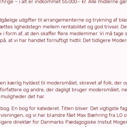
ige – i alt er indkommet 55.000.- kr. Alle midlerne går 
gåelige udgifter til arrangementerne og trykning af blad
tes lighedstegn mellem rentabilitet og god trivsel. De
ex i form af, at den skaffer flere medlemmer. Vi må tage 
 at vi har handlet fornuftigt hidtil. Det tidligere Mod
 en kærlig hyldest til modersmålet, skrevet af folk, der 
 forfattere og andre, der dagligt bruger modersmålet, 
muligheder det har.
g. En bog for katederet. Titlen bliver: Det vigtigste fag
visningen, og vi har bl.andre fået Max Bæhring fra LO o
dligere direktør for Danmarks Pædagogiske Instiut Mog