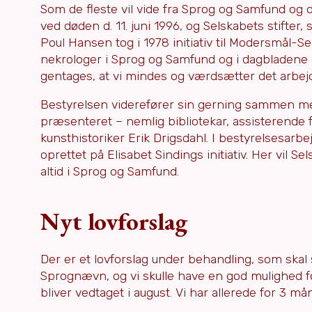
Som de fleste vil vide fra Sprog og Samfund og
ved døden d. 11. juni 1996, og Selskabets stifte
Poul Hansen tog i 1978 initiativ til Modersmål-Se
nekrologer i Sprog og Samfund og i dagbladene 
gentages, at vi mindes og værdsætter det arbejd
Bestyrelsen viderefører sin gerning sammen me
præsenteret – nemlig bibliotekar, assisterende f
kunsthistoriker Erik Drigsdahl. I bestyrelsesarb
oprettet på Elisabet Sindings initiativ. Her vil 
altid i Sprog og Samfund.
Nyt lovforslag
Der er et lovforslag under behandling, som sk
Sprognævn, og vi skulle have en god mulighed fo
bliver vedtaget i august. Vi har allerede for 3 m