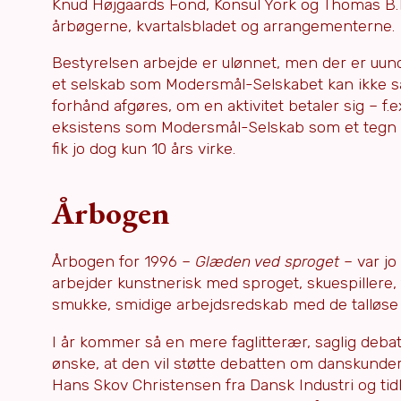
Knud Højgaards Fond, Konsul York og Thomas B.Thr
årbøgerne, kvartalsbladet og arrangementerne.
Bestyrelsen arbejde er ulønnet, men der er uund
et selskab som Modersmål-Selskabet kan ikke sæt
forhånd afgøres, om en aktivitet betaler sig – f.
eksistens som Modersmål-Selskab som et tegn på,
fik jo dog kun 10 års virke.
Årbogen
Årbogen for 1996 –
Glæden ved sproget
– var jo
arbejder kunstnerisk med sproget, skuespillere,
smukke, smidige arbejdsredskab med de talløse 
I år kommer så en mere faglitterær, saglig debatbo
ønske, at den vil støtte debatten om danskunder
Hans Skov Christensen fra Dansk Industri og ti