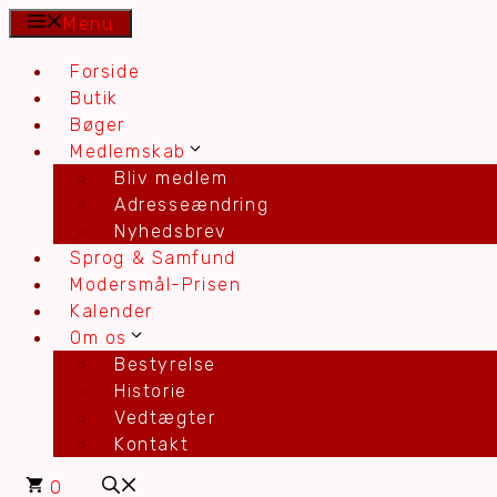
Hop
Menu
til
Forside
indhold
Butik
Bøger
Medlemskab
Bliv medlem
Adresseændring
Nyhedsbrev
Sprog & Samfund
Modersmål-Prisen
Kalender
Om os
Bestyrelse
Historie
Vedtægter
Kontakt
0