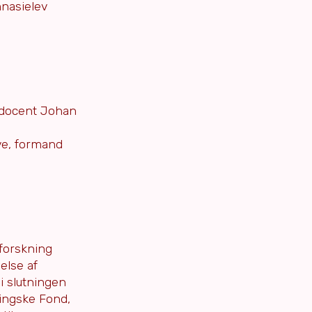
mnasielev
 docent Johan
ve, formand
 forskning
else af
i slutningen
lingske Fond,