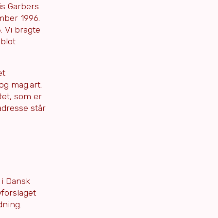
is Garbers
ember 1996.
. Vi bragte
blot
et
og mag.art.
tet, som er
adresse står
 i Dansk
vforslaget
dning.