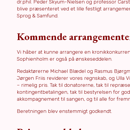
dr.phil. Peder Skyum-Nielsen og professor Carsten
blive præsenteret ved et lille festligt arrangeme
Sprog & Samfund.
Kommende arrangemente
Vi håber at kunne arrangere en kronikkonkurren
Sophienholm er også på ønskeseddelen.
Redaktørerne Michael Blædel og Rasmus Bjørgmos
Jørgen Friis reviderer vores regnskab, og Ulla Vitt
– rimelig pris. Tak til donatorerne, tak til rep
kontingentbetalingen, tak til bestyrelsen for go
akkompagnement til sangen, og til alle for frem
Beretningen blev enstemmigt godkendt.