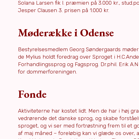
Solana Larsen fik l. præmien på 3.000 kr., stud.
Jesper Clausen 3. prisen på 1.000 kr.
Møderække i Odense
Bestyrelsesmedlem Georg Søndergaards møderæk
de Mylius holdt foredrag over Sproget i H.C.An
Forhandlingssprog og Fagsprog. Dr.phil. Erik A.
for dommerforeningen.
Fonde
Aktiviteterne har kostet lidt. Men de har i høj g
vedrørende det danske sprog, og skabe forståels
sproget, og vi ser med fortrøstning frem til et 
af maj måned – foreløbig kan vi glæde os over, 