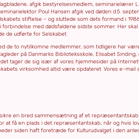
 dagbladene, afgik bestyrelsesmedlem, seminarielærer L
r, seminarielektor Poul Hansen afgik ved døden d.5. sept
lskabets stiftelse – og sluttede som dets formand i 1986
i forbindelse med dødsfaldene sidste sommer. Her skal 
e de udførte for Selskabet.
d de to nytilkomne medlemmer, som tidligere har vær
agleder på Danmarks Biblioteksskole, Elisabet Sinding, 
ejdet tager de sig især af vores hjemmesider på Internet
Selskabets virksomhed altid være opdateret. Vores e-mail 
al sikre en bred sammensætning af et repræsentantskab
r at få en plads i det repræsentantskab, når og hvis lo
åneder siden haft foretræde for Kulturudvalget i den anle