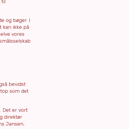
til
e og bøger. I
t kan ikke på
selve vores
ersmålsselskab
også bevidst
netop som det
. Det er vort
g direktør
ens Jansen,