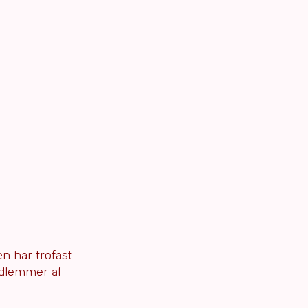
en har trofast
edlemmer af