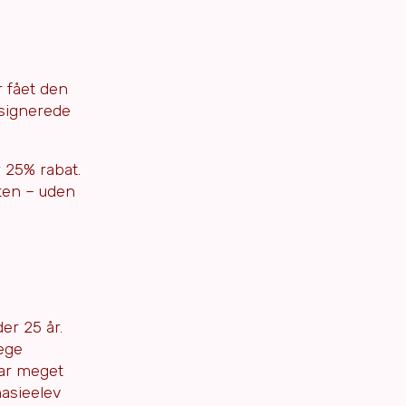
 fået den
 signerede
 25% rabat.
tten – uden
er 25 år.
ege
var meget
asieelev