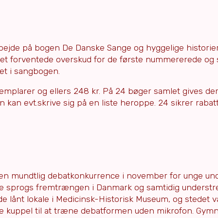
bejde på bogen De Danske Sange og hyggelige historier
 det forventede overskud for de første nummererede og
vet i sangbogen.
emplarer og ellers 248 kr. På 24 bøger samlet gives der
 kan evt.skrive sig på en liste heroppe. 24 sikrer raba
 en mundtlig debatkonkurrence i november for unge und
ke sprogs fremtrængen i Danmark og samtidig understr
vde lånt lokale i Medicinsk-Historisk Museum, og stedet 
e kuppel til at træne debatformen uden mikrofon. Gymn