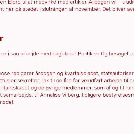
 Elbro til at medvirke med artikler. Årbogen vil – tradi
nt her på stedet i slutningen af november. Det bliver ave
r
ce i samarbejde med dagbladet Politiken. Og besøget p
e redigerer årbogen og kvartalsbladet, statsautoriser
us er sekretær. Tak til de fire for veludført arbejde til e
ræsentantskabet og de øvrige medlemmer, som af og til ru
dt samarbejde, til Annalise Wiberg, tidligere bestyrelses
mødet.