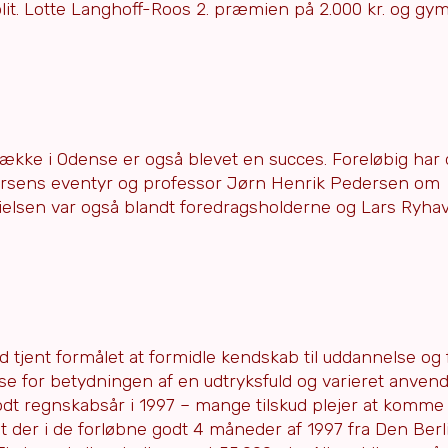
polit. Lotte Langhoff-Roos 2. præmien på 2.000 kr. og gy
ke i Odense er også blevet en succes. Foreløbig har
dersens eventyr og professor Jørn Henrik Pedersen om
Nielsen var også blandt foredragsholderne og Lars Ryha
rad tjent formålet at formidle kendskab til uddannelse og
e for betydningen af en udtryksfuld og varieret anvend
godt regnskabsår i 1997 – mange tilskud plejer at komme 
at der i de forløbne godt 4 måneder af 1997 fra Den Ber