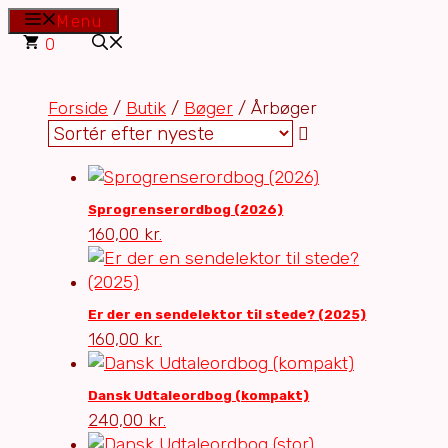
Hop
Menu
til
0
indhold
Forside
/
Butik
/
Bøger
/ Årbøger
Sprogrenserordbog (2026)
160,00
kr.
Er der en sendelektor til stede? (2025)
160,00
kr.
Dansk Udtaleordbog (kompakt)
240,00
kr.